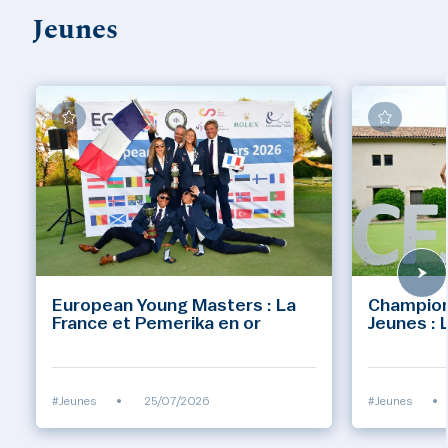
Jeunes
European Young Masters : La
Champion
France et Pemerika en or
Jeunes : 
#Jeunes
•
25/07/2026
#Jeunes
•