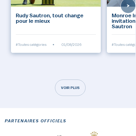
Rudy Sautron, tout change
Monroe Inv
pour le mieux
invitatio
Sautron
#Toutes catégories
•
01/08/2026
#Toutes catégo
VOIR PLUS
PARTENAIRES OFFICIELS