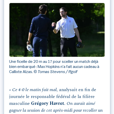
Une ficelle de 20 m au 17 pour sceller un match déjà
bien embarqué : Max Hopkins n'a fait aucun cadeau à
Callixte Alzas.
© Tomas Stevens / ffgolf
« Ce 4-0 le matin fait mal,
analysait en fin de
journée le responsable fédéral de la filière
masculine
Grégory Havret
.
On aurait aimé
gagner la session de cet après-midi pour recoller un