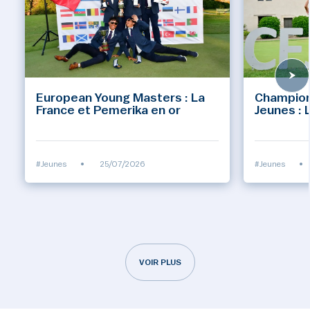
European Young Masters : La
Champion
France et Pemerika en or
Jeunes : 
#Jeunes
•
25/07/2026
#Jeunes
•
VOIR PLUS