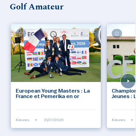
Golf Amateur
European Young Masters : La
Champion
France et Pemerika en or
Jeunes : 
#Jeunes
•
25/07/2026
#Jeunes
•