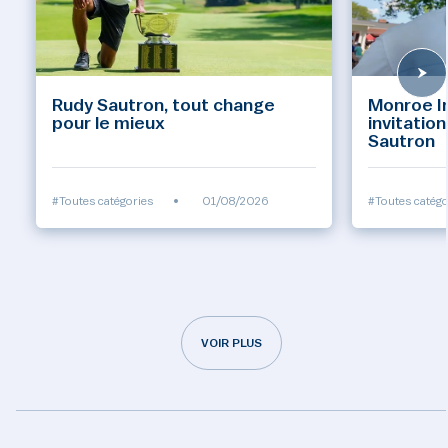
Rudy Sautron, tout change
Monroe Inv
pour le mieux
invitatio
Sautron
#Toutes catégories
•
01/08/2026
#Toutes catégo
VOIR PLUS