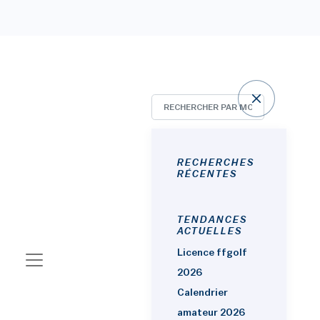
RECHERCHES
RÉCENTES
#GOLF AMATEUR
TENDANCES
SpeedGolf World
ACTUELLES
Championships : La
Licence ffgolf
2026
médaille de bronze pour
Calendrier
Emily Mollard
amateur 2026