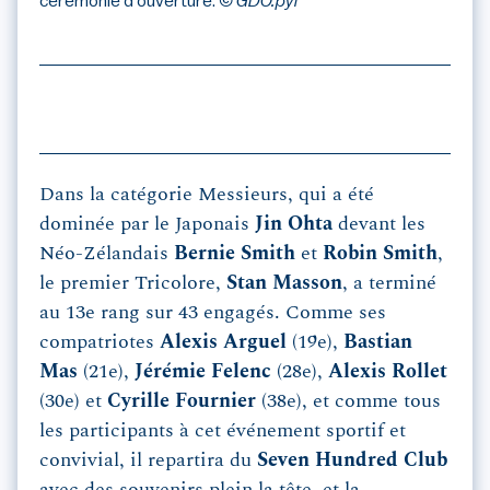
cérémonie d'ouverture.
© GDO.pyl
Dans la catégorie Messieurs, qui a été
dominée par le Japonais
Jin Ohta
devant les
Néo-Zélandais
Bernie Smith
et
Robin Smith
,
le premier Tricolore,
Stan Masson
, a terminé
au 13e rang sur 43 engagés. Comme ses
compatriotes
Alexis Arguel
(19e),
Bastian
Mas
(21e),
Jérémie Felenc
(28e),
Alexis Rollet
(30e) et
Cyrille Fournier
(38e), et comme tous
les participants à cet événement sportif et
convivial, il repartira du
Seven Hundred Club