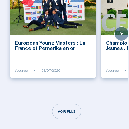
v
v
o
o
r
r
i
i
European Young Masters : La
Champion
France et Pemerika en or
Jeunes : 
#Jeunes
•
25/07/2026
#Jeunes
•
VOIR PLUS