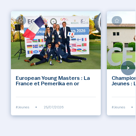
European Young Masters : La
Champion
France et Pemerika en or
Jeunes : 
#Jeunes
•
25/07/2026
#Jeunes
•