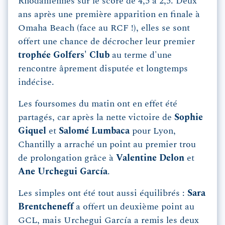
Rhodaniennes sur le score de 4,5 à 2,5. Deux
ans après une première apparition en finale à
Omaha Beach (face au RCF !), elles se sont
offert une chance de décrocher leur premier
trophée Golfers' Club
au terme d'une
rencontre âprement disputée et longtemps
indécise.
Les foursomes du matin ont en effet été
partagés, car après la nette victoire de
Sophie
Giquel
et
Salomé Lumbaca
pour Lyon,
Chantilly a arraché un point au premier trou
de prolongation grâce à
Valentine Delon
et
Ane Urchegui García
.
Les simples ont été tout aussi équilibrés :
Sara
Brentcheneff
a offert un deuxième point au
GCL, mais Urchegui García a remis les deux