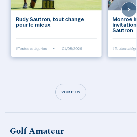
Rudy Sautron, tout change
Monroe Inv
pour le mieux
invitatio
Sautron
#Toutes catégories
•
01/08/2026
#Toutes catégo
VOIR PLUS
Golf Amateur