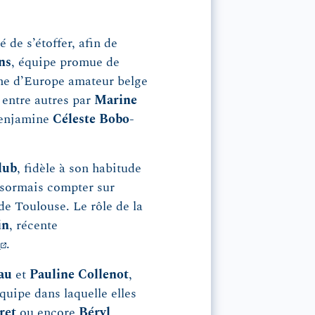
 de s’étoffer, afin de
ns
, équipe promue de
nne d’Europe amateur belge
 entre autres par
Marine
benjamine
Céleste Bobo-
lub
, fidèle à son habitude
ésormais compter sur
de Toulouse. Le rôle de la
in
, récente
s
.
eau
et
Pauline Collenot
,
équipe dans laquelle elles
ret
ou encore
Béryl