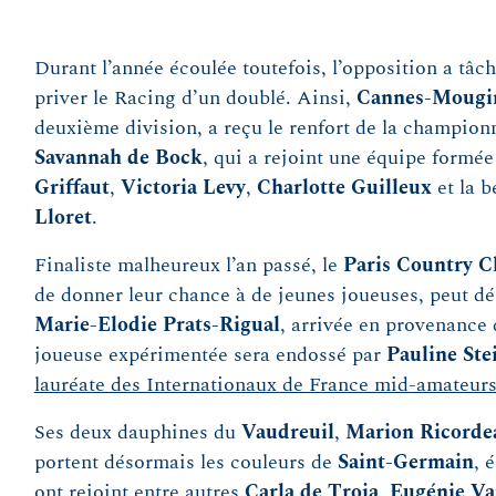
Durant l’année écoulée toutefois, l’opposition a tâché
priver le Racing d’un doublé. Ainsi,
Cannes-Mougi
deuxième division, a reçu le renfort de la champio
Savannah de Bock
, qui a rejoint une équipe formée
Griffaut
,
Victoria Levy
,
Charlotte Guilleux
et la 
Lloret
.
Finaliste malheureux l’an passé, le
Paris Country C
de donner leur chance à de jeunes joueuses, peut d
Marie-Elodie Prats-Rigual
, arrivée en provenance 
joueuse expérimentée sera endossé par
Pauline Ste
lauréate des Internationaux de France mid-amateur
Ses deux dauphines du
Vaudreuil
,
Marion Ricord
portent désormais les couleurs de
Saint-Germain
, 
ont rejoint entre autres
Carla de Troia
,
Eugénie Va