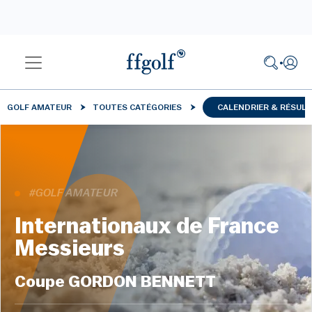
GOLF AMATEUR
TOUTES CATÉGORIES
CALENDRIER & RÉSUL
#GOLF AMATEUR
Internationaux de France
Messieurs
Coupe GORDON BENNETT