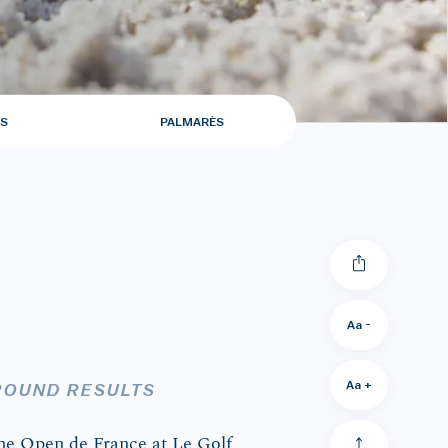
S
PALMARÈS
Aa -
Aa +
 ROUND RESULTS
the Open de France at Le Golf