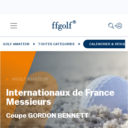
GOLF AMATEUR
TOUTES CATÉGORIES
CALENDRIER & RÉSUL
#GOLF AMATEUR
Internationaux de France
Messieurs
Coupe GORDON BENNETT