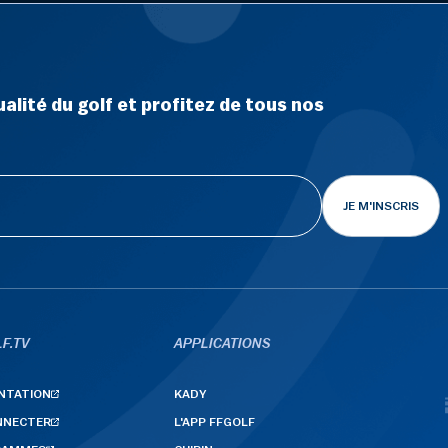
alité du golf et profitez de tous nos
JE M'INSCRIS
F.TV
APPLICATIONS
NTATION
KADY
NNECTER
L'APP FFGOLF