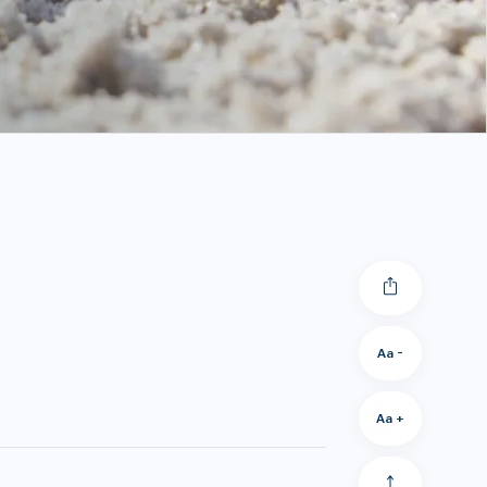
Aa -
Aa +