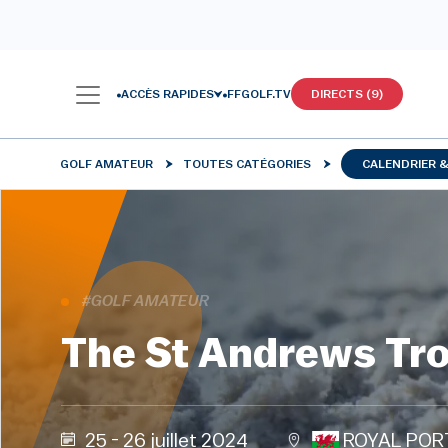
ACCÈS RAPIDES
FFGOLF.TV
DIRECTS (9)
GOLF AMATEUR
TOUTES CATÉGORIES
CALENDRIER 
#GOLF AMATEUR
The St Andrews Tr
25 - 26 juillet 2024
ROYAL PO