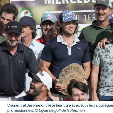
Clément et Jérôme ont fêté leur titre avec tous leurs collègu
professionnels.
© Ligue de golf de la Réunion