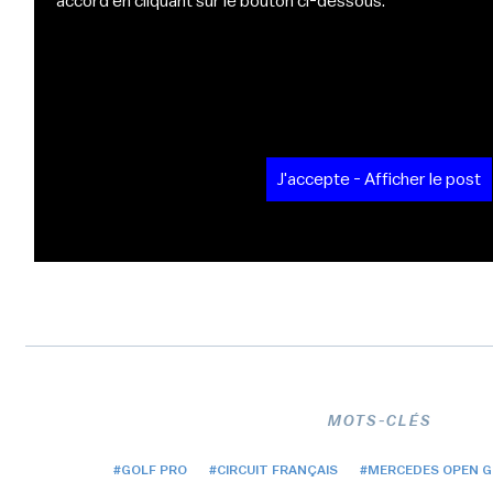
accord en cliquant sur le bouton ci-dessous.
J'accepte - Afficher le post
MOTS-CLÉS
#GOLF PRO
#CIRCUIT FRANÇAIS
#MERCEDES OPEN GO