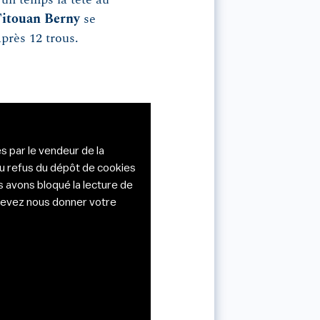
itouan Berny
se
près 12 trous.
s par le vendeur de la
du refus du dépôt de cookies
s avons bloqué la lecture de
s devez nous donner votre