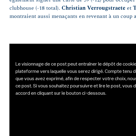
clubhouse (-18 total).
Christian Verrougstraete
et
T
montraient aussi menaçants en revenant à un coup a
Le visionnage de ce post peut entraîner le dépôt de cookie
plateforme vers laquelle vous serez dirigé. Compte tenu 
que vous avez exprimé, afin de respecter votre choix, nou
ce post. Si vous souhaitez poursuivre et lire le post, vou
accord en cliquant sur le bouton ci-dessous.