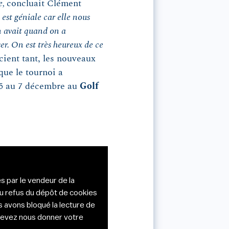
e,
concluait Clément
est géniale car elle nous
n avait quand on a
er. On est très heureux de ce
cient tant, les nouveaux
que le tournoi a
u 5 au 7 décembre au
Golf
s par le vendeur de la
du refus du dépôt de cookies
s avons bloqué la lecture de
s devez nous donner votre