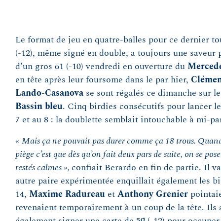
Le format de jeu en quatre-balles pour ce dernier tou
(-12), même signé en double, a toujours une saveur p
d’un gros 61 (-10) vendredi en ouverture du
Mercede
en tête après leur foursome dans le par hier,
Clémen
Lando-Casanova
se sont régalés ce dimanche sur l
Bassin bleu
. Cinq birdies consécutifs pour lancer l
7 et au 8 : la doublette semblait intouchable à mi-pa
«
Mais ça ne pouvait pas durer comme ça 18 trous. Quand t
piège c’est que dès qu’on fait deux pars de suite, on se pos
restés calmes »,
confiait Berardo en fin de partie. Il 
autre paire expérimentée enquillait également les bi
14,
Maxime Radureau
et
Anthony Grenier
pointaie
revenaient temporairement à un coup de la tête. Ils a
également signer une carte de 59 (-12) pour occuper