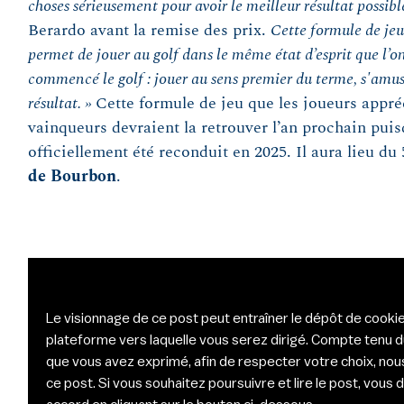
choses sérieusement pour avoir le meilleur résultat possibl
Berardo avant la remise des prix.
Cette formule de jeu 
permet de jouer au golf dans le même état d’esprit que l’o
commencé le golf : jouer au sens premier du terme, s'amus
résultat. »
Cette formule de jeu que les joueurs appré
vainqueurs devraient la retrouver l’an prochain puis
officiellement été reconduit en 2025. Il aura lieu d
de Bourbon
.
Le visionnage de ce post peut entraîner le dépôt de cookie
plateforme vers laquelle vous serez dirigé. Compte tenu 
que vous avez exprimé, afin de respecter votre choix, nou
ce post. Si vous souhaitez poursuivre et lire le post, vou