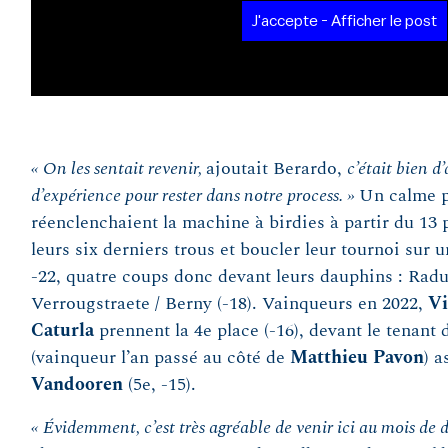
J'accepte - Afficher le post
« On les sentait revenir,
ajoutait Berardo,
c’était bien d
d’expérience pour rester dans notre process. »
Un calme p
réenclenchaient la machine à birdies à partir du 13 
leurs six derniers trous et boucler leur tournoi sur 
-22, quatre coups donc devant leurs dauphins : Radu
Verrougstraete / Berny (-18). Vainqueurs en 2022,
Vi
Caturla
prennent la 4e place (-16), devant le tenant 
(vainqueur l’an passé au côté de
Matthieu Pavon
) a
Vandooren
(5e, -15).
« Évidemment, c’est très agréable de venir ici au mois de 