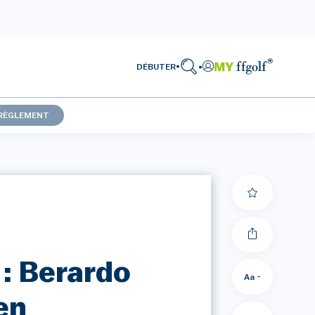
DÉBUTER
RÈGLEMENT
: Berardo
Aa -
en