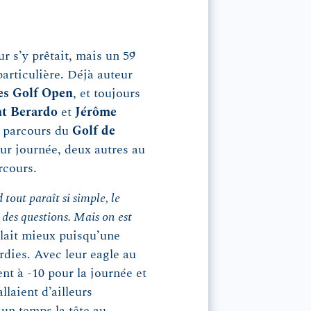
r s’y prêtait, mais un 59
articulière. Déjà auteur
s Golf Open
, et toujours
t Berardo
et
Jérôme
e parcours du
Golf de
eur journée, deux autres au
rcours.
out paraît si simple, le
e des questions. Mais on est
valait mieux puisqu’une
rdies. Avec leur eagle au
nt à -10 pour la journée et
llaient d’ailleurs
 un temps la tête au