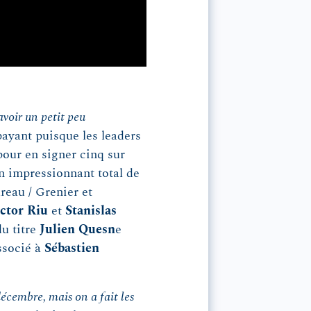
’avoir un petit peu
ayant puisque les leaders
pour en signer cinq sur
un impressionnant total de
reau / Grenier et
ctor Riu
et
Stanislas
du titre
Julien Quesn
e
ssocié à
Sébastien
décembre, mais on a fait les