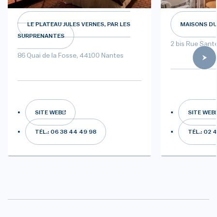
LE PLATEAU JULES VERNES, PAR LES
MAISONS D
SURPRENANTES
2 bis Rue Sant
86 Quai de la Fosse, 44100 Nantes
SITE WEB
SITE WEB
TÉL.: 06 38 44 49 98
TÉL.: 02 