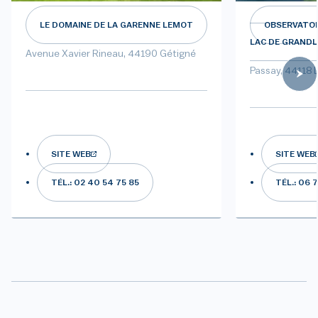
LE DOMAINE DE LA GARENNE LEMOT
OBSERVATOI
LAC DE GRANDL
Avenue Xavier Rineau, 44190 Gétigné
Passay, 44118 
SITE WEB
SITE WEB
TÉL.: 02 40 54 75 85
TÉL.: 06 