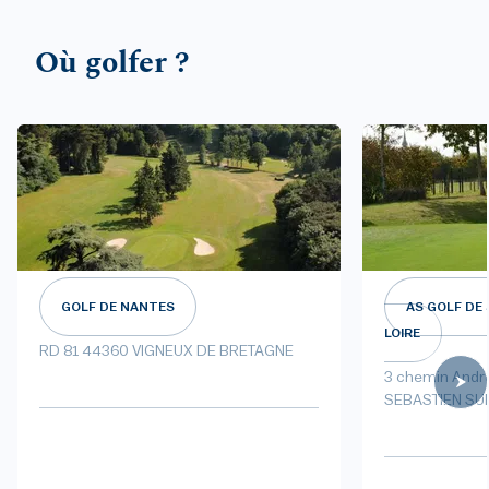
Où golfer ?
GOLF DE NANTES
AS GOLF DE 
LOIRE
RD 81 44360 VIGNEUX DE BRETAGNE
3 chemin Andr
SEBASTIEN SU