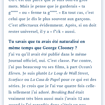
Oh c’est dur parce que je suis bon en gros
mots. Mais je pense que je garderais « ta
g***** » ou « ferme ta g*****. » En tout cas, c’est
celui que je dis le plus souvent aux garçons.
C’est affectueux évidemment. Après, si on doit
rester universel, il y a « f*ck » aussi.
Tu savais que tu avais été naturalisé en
même temps que George Clooney ?
J’ai vu qu’il avait été publié dans le même
Journal officiel, oui. C’est classe. Par contre,
j’ai pas beaucoup vu ses films, à part
Ocean’s
Eleven
. Je suis plutôt
Le
Loup de Wall Street
,
Scarface
ou
La Casa de Papel
pour ce qui est des
séries. Je crois que je l’ai vue quatre fois celle-
là tellement j’ai adoré.
Breaking Bad
était
vraiment très bien aussi mais j’avais 12 ans