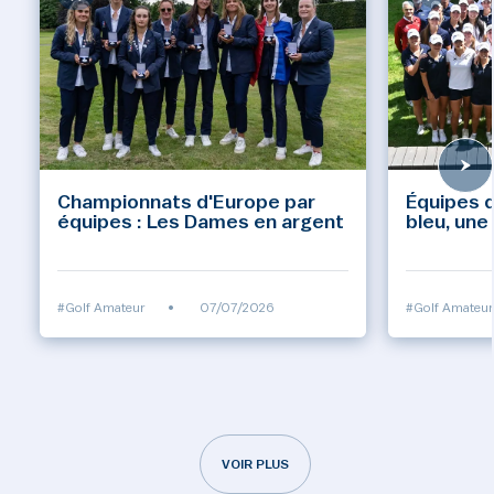
Championnats d'Europe par
Équipes d
équipes : Les Dames en argent
bleu, une
#Golf Amateur
•
07/07/2026
#Golf Amateur
VOIR PLUS