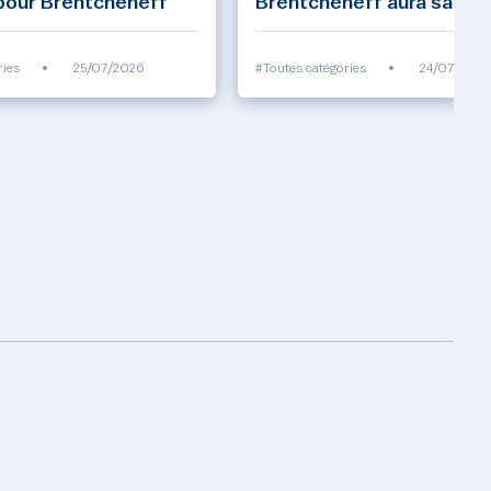
pour Brentcheneff
Brentcheneff aura sa ch
ries
•
25/07/2026
#Toutes catégories
•
24/07/2026