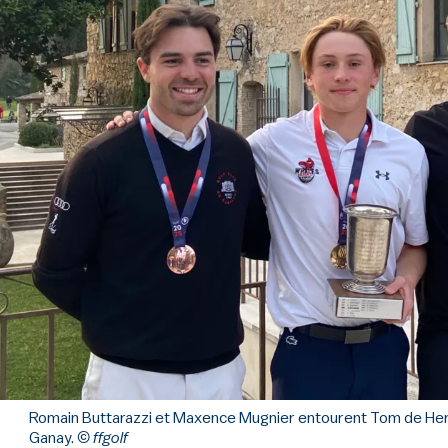
Romain Buttarazzi et Maxence Mugnier entourent Tom de Her
Ganay.
© ffgolf