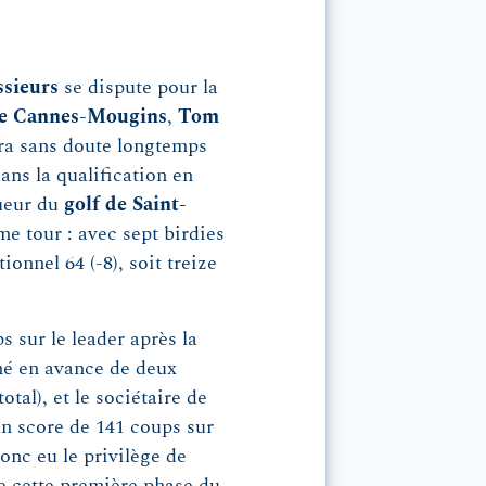
sieurs
se dispute pour la
de Cannes-Mougins
,
Tom
ra sans doute longtemps
ns la qualification en
oueur du
golf de Saint-
me tour : avec sept birdies
ionnel 64 (-8), soit treize
 sur le leader après la
rmé en avance de deux
tal), et le sociétaire de
un score de 141 coups sur
onc eu le privilège de
e cette première phase du