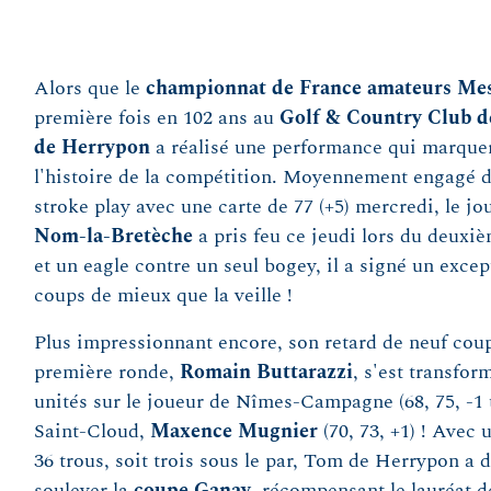
Alors que le
championnat de France amateurs Mes
première fois en 102 ans au
Golf & Country Club 
de Herrypon
a réalisé une performance qui marque
l'histoire de la compétition. Moyennement engagé da
stroke play avec une carte de 77 (+5) mercredi, le j
Nom-la-Bretèche
a pris feu ce jeudi lors du deuxiè
et un eagle contre un seul bogey, il a signé un except
coups de mieux que la veille !
Plus impressionnant encore, son retard de neuf coups
première ronde,
Romain Buttarazzi
, s'est transfo
unités sur le joueur de Nîmes-Campagne (68, 75, -1 to
Saint-Cloud,
Maxence Mugnier
(70, 73, +1) ! Avec 
36 trous, soit trois sous le par, Tom de Herrypon a d
soulever la
coupe Ganay
, récompensant le lauréat d