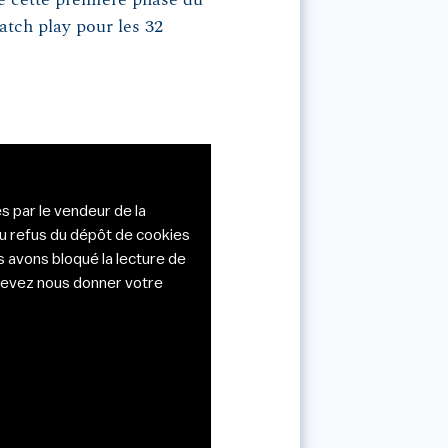
tch play pour les 32
s par le vendeur de la
du refus du dépôt de cookies
s avons bloqué la lecture de
s devez nous donner votre