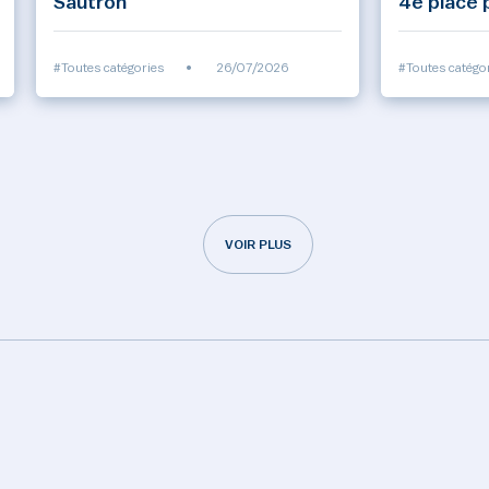
Sautron
4e place 
#Toutes catégories
•
26/07/2026
#Toutes catégo
VOIR PLUS