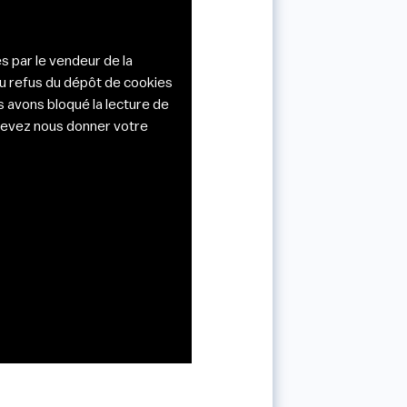
s par le vendeur de la
du refus du dépôt de cookies
s avons bloqué la lecture de
s devez nous donner votre