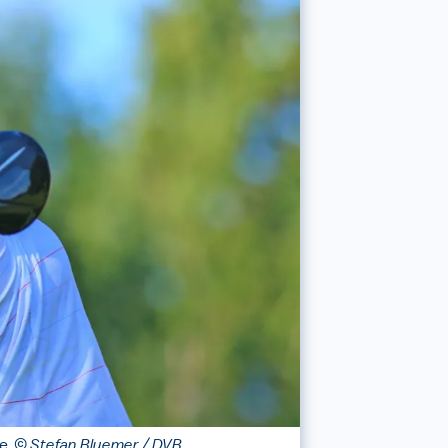
e.
© Stefan Bluemer / DVB