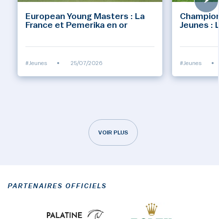
European Young Masters : La
Champion
France et Pemerika en or
Jeunes : 
#Jeunes
•
25/07/2026
#Jeunes
•
VOIR PLUS
PARTENAIRES OFFICIELS