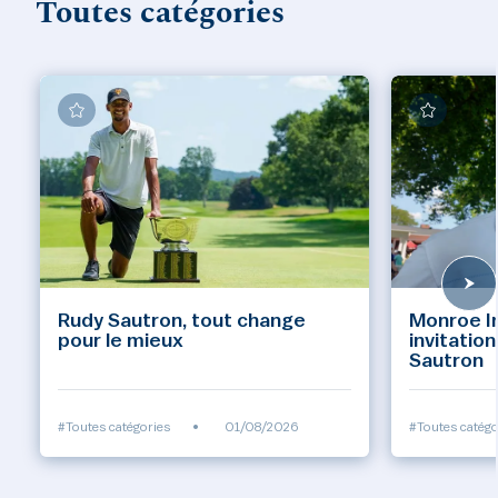
Toutes catégories
Rudy Sautron, tout change
Monroe Inv
pour le mieux
invitatio
Sautron
#Toutes catégories
•
01/08/2026
#Toutes catégo