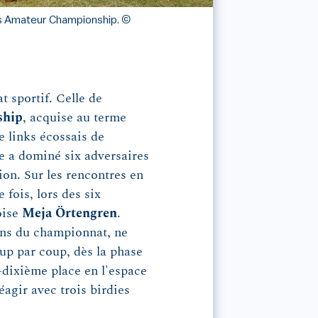
's Amateur Championship.
©
t sportif. Celle de
ship
, acquise au terme
e links écossais de
se a dominé six adversaires
ion. Sur les rencontres en
 fois, lors des six
oise
Meja Örtengren
.
ions du championnat, ne
oup par coup, dès la phase
-dixième place en l'espace
réagir avec trois birdies