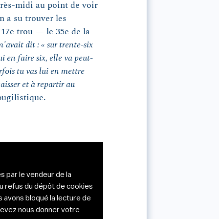
rès-midi au point de voir
n a su trouver les
17e trou — le 35e de la
avait dit : « sur trente-six
i en faire six, elle va peut-
rfois tu vas lui en mettre
sser et à repartir au
pugilistique.
s par le vendeur de la
du refus du dépôt de cookies
s avons bloqué la lecture de
s devez nous donner votre