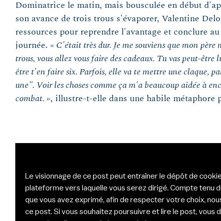
Dominatrice le matin, mais bousculée en début d'ap
son avance de trois trous s'évaporer, Valentine Delo
ressources pour reprendre l'avantage et conclure au 
journée.
« C'était très dur. Je me souviens que mon père m'
trous, vous allez vous faire des cadeaux. Tu vas peut-être lu
être t'en faire six. Parfois, elle va te mettre une claque, pa
une". Voir les choses comme ça m'a beaucoup aidée à encai
combat. »
, illustre-t-elle dans une habile métaphore 
Le visionnage de ce post peut entraîner le dépôt de cookie
plateforme vers laquelle vous serez dirigé. Compte tenu 
que vous avez exprimé, afin de respecter votre choix, nou
ce post. Si vous souhaitez poursuivre et lire le post, vou