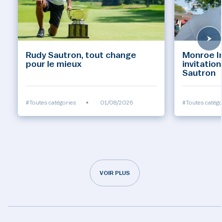
Rudy Sautron, tout change
Monroe Inv
pour le mieux
invitatio
Sautron
#Toutes catégories
•
01/08/2026
#Toutes catégo
VOIR PLUS