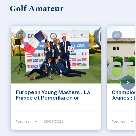
Golf Amateur
European Young Masters : La
Champion
France et Pemerika en or
Jeunes : 
#Jeunes
•
25/07/2026
#Jeunes
•