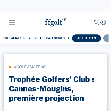
GOLF AMATEUR
TOUTES CATÉGORIES
ACTUALITÉS
C
#GOLF AMATEUR
Trophée Golfers' Club :
Cannes-Mougins,
première projection