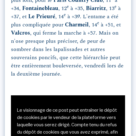
plus loin, pour le
Paris Country Club
, 11
à
e
e
+34,
Fontainebleau
, 12
à +35,
Biarritz
, 13
à
e
+37, et
Le Prieuré
, 14
à +39. L'entame a été
e
plus compliquée pour
Charmeil
, 14
à +51, et
Valcros
, qui ferme la marche à +57. Mais on
n'ose presque plus préciser, de peur de
sombrer dans les lapalissades et autres
souverains poncifs, que cette hiérarchie peut
être entièrement bouleversée, vendredi lors de
la deuxième journée.
Le visionnage de ce post peut entraîner le dépôt
de cookies par le vendeur de la plateforme vers
laquelle vous serez dirigé. Compte tenu du refus
du dépôt de cookies que vous avez exprimé, afin