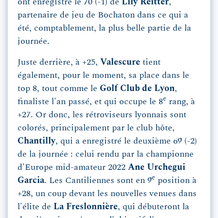
ont enregistré le 70 (-1) de
Lily Reitter
,
partenaire de jeu de Bochaton dans ce qui a
été, comptablement, la plus belle partie de la
journée.
Juste derrière, à +25,
Valescure
tient
également, pour le moment, sa place dans le
top 8, tout comme le
Golf Club de Lyon
,
e
finaliste l'an passé, et qui occupe le 8
rang, à
+27. Or donc, les rétroviseurs lyonnais sont
colorés, principalement par le club hôte,
Chantilly
, qui a enregistré le deuxième 69 (-2)
de la journée : celui rendu par la championne
d'Europe mid-amateur 2022
Ane Urchegui
e
Garcia
. Les Cantiliennes sont en 9
position à
+28, un coup devant les nouvelles venues dans
l'élite de
La Freslonnière
, qui débuteront la