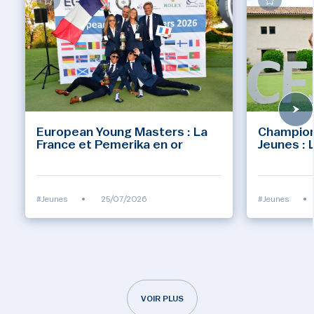
European Young Masters : La
Champion
France et Pemerika en or
Jeunes : 
#Jeunes
•
25/07/2026
#Jeunes
•
VOIR PLUS