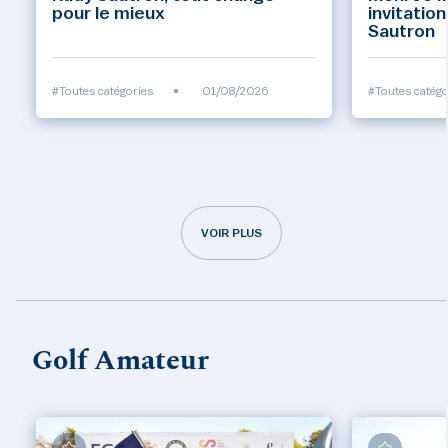
pour le mieux
invitatio
Sautron
#Toutes catégories
•
01/08/2026
#Toutes catégo
VOIR PLUS
Golf Amateur