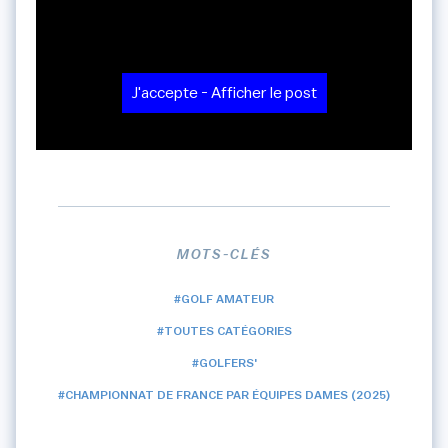
J'accepte - Afficher le post
MOTS-CLÉS
#GOLF AMATEUR
#TOUTES CATÉGORIES
#GOLFERS'
#CHAMPIONNAT DE FRANCE PAR ÉQUIPES DAMES (2025)