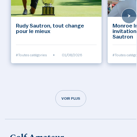
Rudy Sautron, tout change
Monroe Inv
pour le mieux
invitatio
Sautron
#Toutes catégories
•
01/08/2026
#Toutes catégo
VOIR PLUS