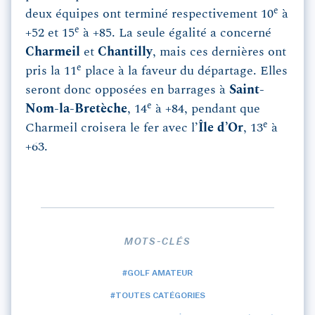
e
deux équipes ont terminé respectivement 10
à
e
+52 et 15
à +85. La seule égalité a concerné
Charmeil
et
Chantilly
, mais ces dernières ont
e
pris la 11
place à la faveur du départage. Elles
seront donc opposées en barrages à
Saint-
e
Nom-la-Bretèche
, 14
à +84, pendant que
e
Charmeil croisera le fer avec l’
Île d’Or
, 13
à
+63.
MOTS-CLÉS
#GOLF AMATEUR
#TOUTES CATÉGORIES