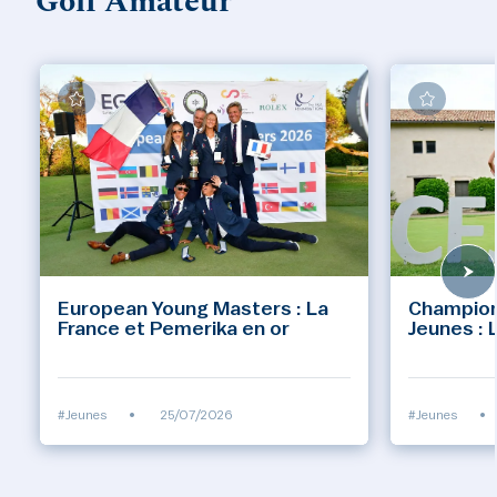
Golf Amateur
European Young Masters : La
Champion
France et Pemerika en or
Jeunes : 
#Jeunes
•
25/07/2026
#Jeunes
•