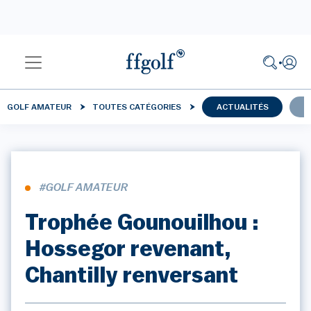
GOLF AMATEUR
TOUTES CATÉGORIES
ACTUALITÉS
C
#GOLF AMATEUR
Trophée Gounouilhou :
Hossegor revenant,
Chantilly renversant