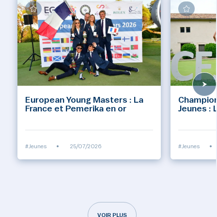
European Young Masters : La
Champion
France et Pemerika en or
Jeunes : 
#Jeunes
•
25/07/2026
#Jeunes
•
VOIR PLUS