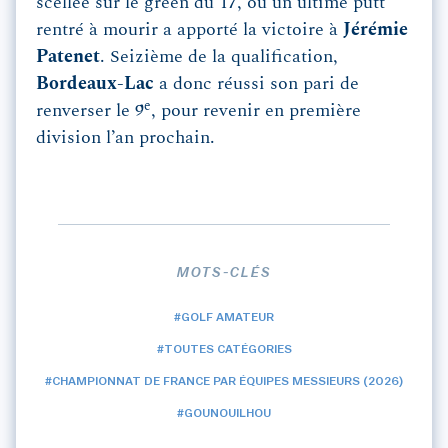
scellée sur le green du 17, où un ultime putt
rentré à mourir a apporté la victoire à
Jérémie
Patenet
. Seizième de la qualification,
Bordeaux-Lac
a donc réussi son pari de
e
renverser le 9
, pour revenir en première
division l’an prochain.
MOTS-CLÉS
#GOLF AMATEUR
#TOUTES CATÉGORIES
#CHAMPIONNAT DE FRANCE PAR ÉQUIPES MESSIEURS (2026)
#GOUNOUILHOU