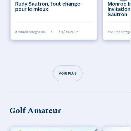
Rudy Sautron, tout change
Monroe Inv
pour le mieux
invitatio
Sautron
#Toutes catégories
•
01/08/2026
#Toutes catégo
VOIR PLUS
Golf Amateur