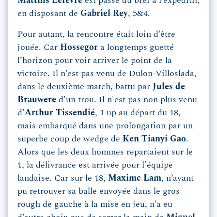
Matthis Lefèvre
est passé du bref à l’expéditif,
en disposant de
Gabriel Rey
, 5&4.
Pour autant, la rencontre était loin d’être
jouée. Car
Hossegor
a longtemps guetté
l’horizon pour voir arriver le point de la
victoire. Il n’est pas venu de Dulon-Villoslada,
dans le deuxième match, battu par
Jules de
Brauwere
d’un trou. Il n'est pas non plus venu
d’
Arthur Tissendié
, 1 up au départ du 18,
mais embarqué dans une prolongation par un
superbe coup de wedge de
Ken Tianyi Gao
.
Alors que les deux hommes repartaient sur le
1, la délivrance est arrivée pour l'équipe
landaise. Car sur le 18,
Maxime Lam
, n’ayant
pu retrouver sa balle envoyée dans le gros
rough de gauche à la mise en jeu, n’a eu