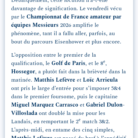
Débarquement, cette locution n’a-t-elle
davantage de signification. Le vendredi vécu
par le
Championnat de France amateur par
équipes Messieurs
2026 amplifie le
phénomène, tant il a fallu aller, parfois, au
bout du parcours Eisenhower et plus encore.
L’opposition entre le premier de la
e
qualification, le
Golf de Paris
, et le 8
,
Hossegor
, a plutôt fait dans la brièveté dans la
matinée.
Matthis Lefèvre
et
Loïc Arrieula
ont pris le large d’entrée pour s’imposer 5&4
dans le premier foursome, puis le capitaine
Miguel Marquez Carrasco
et
Gabriel Dulon-
Villoslada
ont doublé la mise pour les
e
Landais, en remportant le 2
match 3&2.
L’après-midi, en entame des cinq simples,