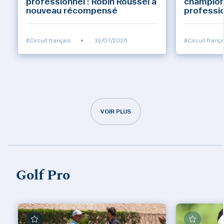
professionnel : Robin Roussel à
champion
nouveau récompensé
professi
#Circuit français
•
19/07/2026
#Circuit frança
VOIR PLUS
Golf Pro