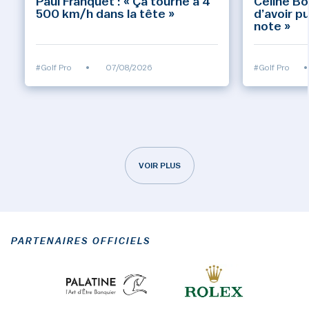
Paul Franquet : « Ça tourne à 4
Céline Bo
500 km/h dans la tête »
d’avoir p
note »
#Golf Pro
•
07/08/2026
#Golf Pro
•
VOIR PLUS
PARTENAIRES OFFICIELS