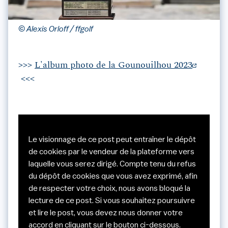
© Alexis Orloff / ffgolf
>>>
L'album photo de la Gounouilhou 2023
<<<
Le visionnage de ce post peut entraîner le dépôt
de cookies par le vendeur de la plateforme vers
laquelle vous serez dirigé. Compte tenu du refus
du dépôt de cookies que vous avez exprimé, afin
de respecter votre choix, nous avons bloqué la
lecture de ce post. Si vous souhaitez poursuivre
et lire le post, vous devez nous donner votre
accord en cliquant sur le bouton ci-dessous.