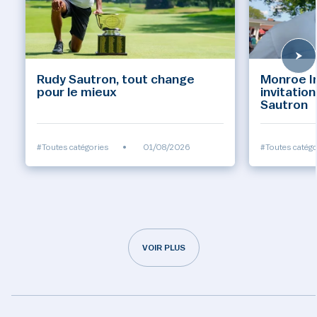
Rudy Sautron, tout change
Monroe Inv
pour le mieux
invitatio
Sautron
#Toutes catégories
•
01/08/2026
#Toutes catégo
VOIR PLUS