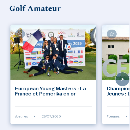
Golf Amateur
European Young Masters : La
Champion
France et Pemerika en or
Jeunes : 
#Jeunes
•
25/07/2026
#Jeunes
•