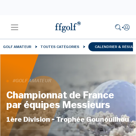
GOLF AMATEUR
TOUTES CATÉGORIES
CALENDRIER & RÉSUL
#GOLF AMATEUR
Championnat de France
par équipes Messieurs
1ère Division - Trophée Gounouilhou