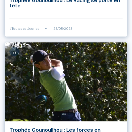
Trophée Gounouilhou : Le Racing se porte en
tête
#Toutes catégories
•
25/05/2023
Trophée Gounouilhou : Les forces en