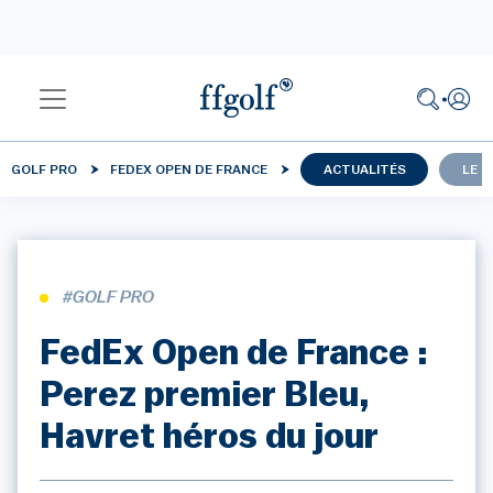
GOLF PRO
FEDEX OPEN DE FRANCE
ACTUALITÉS
LE 
#GOLF PRO
FedEx Open de France :
Perez premier Bleu,
Havret héros du jour