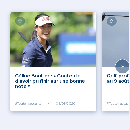
Céline Boutier : « Contente
Golf prof
d’avoir pu finir sur une bonne
au 9 août
note »
#Toute l'actualité
•
05/08/2026
#Toute l'actual