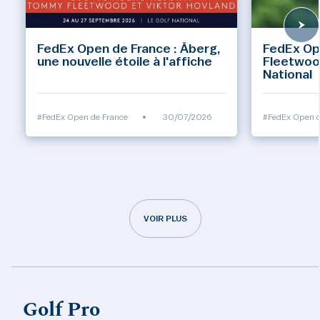
FedEx Open de France : Åberg,
FedEx Op
une nouvelle étoile à l'affiche
Fleetwoo
National
#FedEx Open de France
•
30/07/2026
#FedEx Open d
VOIR PLUS
Golf Pro