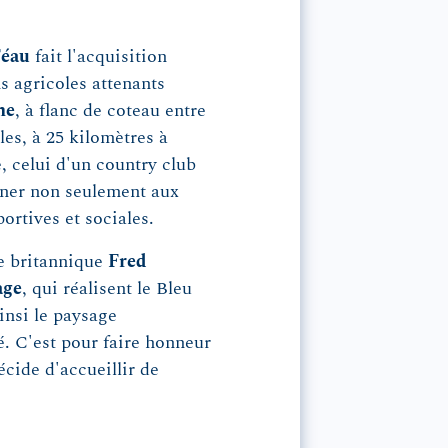
Féau
fait l'acquisition
ns agricoles attenants
he
, à flanc de coteau entre
lles, à 25 kilomètres à
e, celui d'un country club
onner non seulement aux
portives et sociales.
te britannique
Fred
age
, qui réalisent le Bleu
insi le paysage
. C'est pour faire honneur
écide d'accueillir de