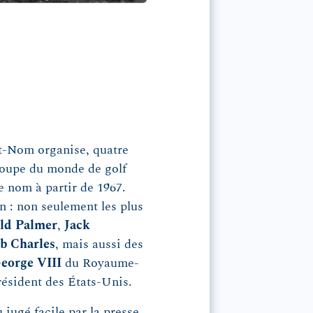
nt-Nom organise, quatre
 coupe du monde de golf
e nom à partir de 1967.
en : non seulement les plus
ld Palmer
,
Jack
b Charles
, mais aussi des
eorge VIII
du Royaume-
président des États-Unis.
jugé facile par la presse