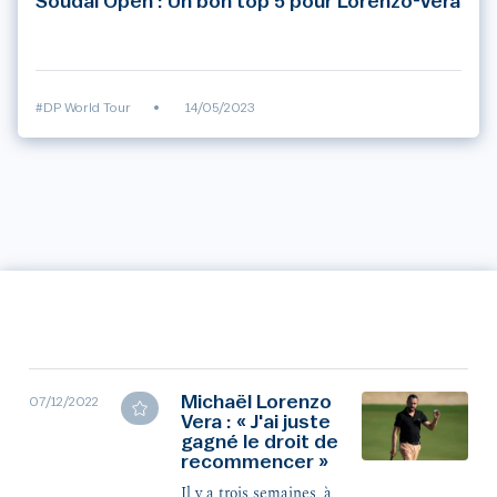
Soudal Open : Un bon top 5 pour Lorenzo-Vera
#DP World Tour
•
14/05/2023
Michaël Lorenzo
07/12/2022
Vera : « J'ai juste
gagné le droit de
recommencer »
Il y a trois semaines, à