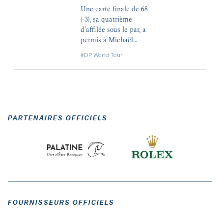
des cartes. Le premier
Une carte finale de 68
de la liste a même pris
(-3), sa quatrième
une belle 2e place, à
d'affilée sous le par, a
deux coups du
permis à Michaël
vainqueur.
Lorenzo Vera de
#DP World Tour
prendre ce dimanche
la 16e place du
Mallorca Golf Open
après une remontée de
14 rangs. La victoire
est revenue au rookie
PARTENAIRES OFFICIELS
allemand Yannik Paul.
FOURNISSEURS OFFICIELS