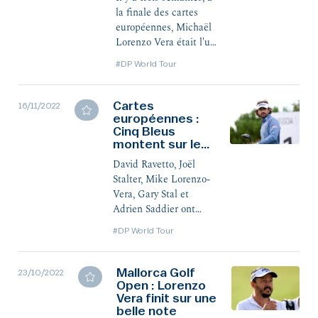
la finale des cartes
européennes, Michaël
Lorenzo Vera était l'un
des cinq Français à
#DP World Tour
conserver ou décrocher
un droit de jeu sur le
DP World Tour. Une
Cartes
16/11/2022
européennes :
grande première dans
Cinq Bleus
cette épreuve pour le
montent sur le
Basque de 36 ans, pour
DP World Tour !
qui l'aventure parmi
David Ravetto, Joël
l'élite européenne se
Stalter, Mike Lorenzo-
poursuivra donc en
Vera, Gary Stal et
2023.
Adrien Saddier ont
obtenu leurs droits de
#DP World Tour
jeu pour la saison
prochaine sur la
première division
Mallorca Golf
23/10/2022
européenne, ce
Open : Lorenzo
Vera finit sur une
mercredi à l’issue des
belle note
six tours de l’épreuve