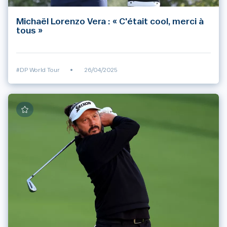
Michaël Lorenzo Vera : « C'était cool, merci à
tous »
#DP World Tour
•
26/04/2025