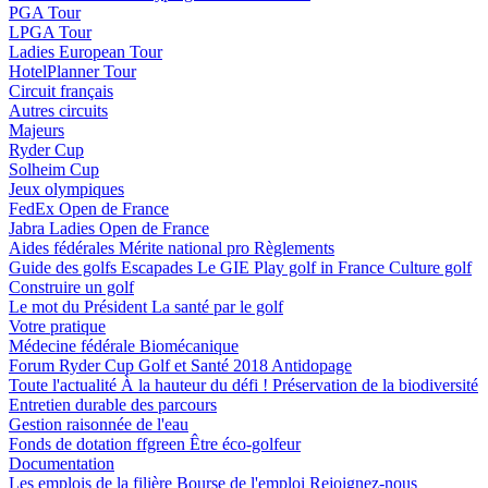
PGA Tour
LPGA Tour
Ladies European Tour
HotelPlanner Tour
Circuit français
Autres circuits
Majeurs
Ryder Cup
Solheim Cup
Jeux olympiques
FedEx Open de France
Jabra Ladies Open de France
Aides fédérales
Mérite national pro
Règlements
Guide des golfs
Escapades
Le GIE Play golf in France
Culture golf
Construire un golf
Le mot du Président
La santé par le golf
Votre pratique
Médecine fédérale
Biomécanique
Forum Ryder Cup Golf et Santé 2018
Antidopage
Toute l'actualité
À la hauteur du défi !
Préservation de la biodiversité
Entretien durable des parcours
Gestion raisonnée de l'eau
Fonds de dotation ffgreen
Être éco-golfeur
Documentation
Les emplois de la filière
Bourse de l'emploi
Rejoignez-nous