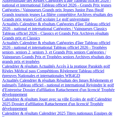
Apprentissage des Règles
Catégories d'âge
Tableau officiel 2026 -
national et international
Tableau officiel 2026 - Grands Prix jeunes
Catégories / Vainqueurs Grands prix Jeunes
Junior Pass ffgolf
Grands tournois jeunes
La filière compétitive
Archives résultats des
Grands prix jeunes
Golf scolaire
Le golf universitaire
Actualités
Calendrier & résultats
Catégories d'âge
Tableau officiel
2026 - national et international
Catégories / Vainqueurs Classics
Tableau officiel 2026 - Classics et Grands Prix
Archives résultats
Grands prix et Classics
Actualités
Calendrier & résultats
Catégories d'âge
Tableau officiel
2026 - national et international
Tableau officiel 2026 - Trophées
seniors, seniors 2, seniors 3, et Grands Prix seniors
Catégories /
Vainqueurs Grands Prix et Trophées seniors
Archives résultats des
grands prix et trophées
Calendrier & résultats
Actualités
Accès à la pratique
Parakids golf
Règles
Médical pass
Compétitions
Règlement
Tableau officiel
épreuves Nationales et internationales
WR4GD
Actualités
Calendrier & résultats
Résultats des ligues
Règlements et
palmarès
Tableau officiel - national et international
Rejoindre le golf
d'Entreprise
Dossier d'affiliation
Rattachement d'un licencié
Trophée
développement
Calendrier & résultats
Jouer avec sa ville
Ecoles de golf
Calendrier
2025
Dossier d'affiliation
Rattachement d'un licencié
Trophée
développement
Calendrier & résultats
Calendrier 2025
Titres nationaux
Equipes de