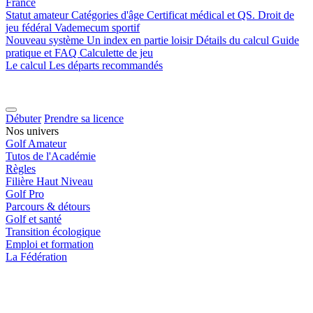
France
Statut amateur
Catégories d'âge
Certificat médical et QS.
Droit de
jeu fédéral
Vademecum sportif
Nouveau système
Un index en partie loisir
Détails du calcul
Guide
pratique et FAQ
Calculette de jeu
Le calcul
Les départs recommandés
Débuter
Prendre sa licence
Nos univers
Golf Amateur
Tutos de l'Académie
Règles
Filière Haut Niveau
Golf Pro
Parcours & détours
Golf et santé
Transition écologique
Emploi et formation
La Fédération