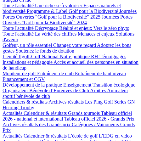
Toute l'actualité
Une richesse à valoriser
Espaces naturels et
biodiversité
Programme & Label Golf pour la Biodiversité
Journées
Portes Ouvertes "Golf pour la Biodiversité" 2025
Journées Portes
Ouvertes "Golf pour la Biodiversité" 2024
Toute l'actualité
Décryptage
Réalité et enjeux
Vers le zéro phyto
Toute l'actualité
La vérité des chiffres
Menaces et enjeux
Solutions
d'avenir
Golfeur, un rôle essentiel
Changez votre regard
Adoptez les bons
gestes
Soutenez le fonds de dotation
L'entité ffgolf-Golf National
Notre politique RH
Témoignages
Installations et pédagogie
Accès et accueil des personnes en situation
de handicap
Moniteur de golf
Entraîneur de club
Entraîneur de haut niveau
Financement et CGV
Développement de la pratique
Enseignement
Transition écologique
Organisateur Bénévole d’Epreuves de Club
Arbitres
Animateur
sportif bénévole de club
Calendriers & résultats
Archives résultats
Les Ping Golf Series
GN
Hearing Trophy
Actualités
Calendrier & résultats
Grands tournois
Tableau officiel
2026 - national et international
Tableau officiel 2026 - Grands Prix
Archives résultats des Grands prix
Catégories / Vainqueurs Grands
Prix
Actualités
Calendrier & résultats
L'école de golf
L'EDG en video