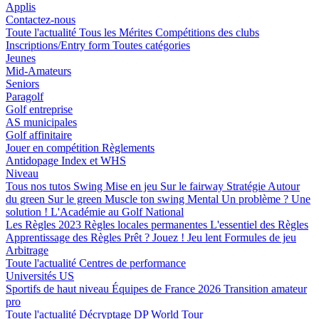
Applis
Contactez-nous
Toute l'actualité
Tous les Mérites
Compétitions des clubs
Inscriptions/Entry form
Toutes catégories
Jeunes
Mid-Amateurs
Seniors
Paragolf
Golf entreprise
AS municipales
Golf affinitaire
Jouer en compétition
Règlements
Antidopage
Index et WHS
Niveau
Tous nos tutos
Swing
Mise en jeu
Sur le fairway
Stratégie
Autour
du green
Sur le green
Muscle ton swing
Mental
Un problème ? Une
solution !
L'Académie au Golf National
Les Règles 2023
Règles locales permanentes
L'essentiel des Règles
Apprentissage des Règles
Prêt ? Jouez !
Jeu lent
Formules de jeu
Arbitrage
Toute l'actualité
Centres de performance
Universités US
Sportifs de haut niveau
Équipes de France 2026
Transition amateur
pro
Toute l'actualité
Décryptage
DP World Tour