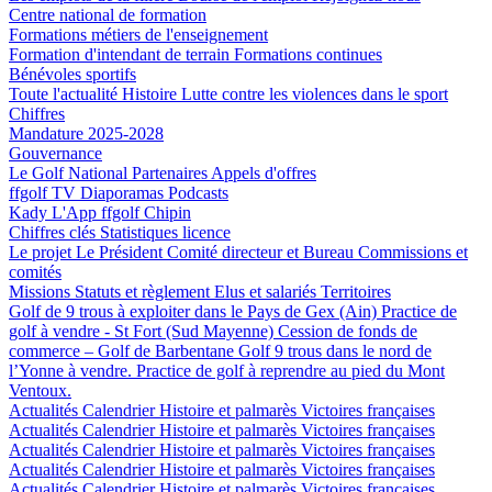
Centre national de formation
Formations métiers de l'enseignement
Formation d'intendant de terrain
Formations continues
Bénévoles sportifs
Toute l'actualité
Histoire
Lutte contre les violences dans le sport
Chiffres
Mandature 2025-2028
Gouvernance
Le Golf National
Partenaires
Appels d'offres
ffgolf TV
Diaporamas
Podcasts
Kady
L'App ffgolf
Chipin
Chiffres clés
Statistiques licence
Le projet
Le Président
Comité directeur et Bureau
Commissions et
comités
Missions
Statuts et règlement
Elus et salariés
Territoires
Golf de 9 trous à exploiter dans le Pays de Gex (Ain)
Practice de
golf à vendre - St Fort (Sud Mayenne)
Cession de fonds de
commerce – Golf de Barbentane
Golf 9 trous dans le nord de
l’Yonne à vendre.
Practice de golf à reprendre au pied du Mont
Ventoux.
Actualités
Calendrier
Histoire et palmarès
Victoires françaises
Actualités
Calendrier
Histoire et palmarès
Victoires françaises
Actualités
Calendrier
Histoire et palmarès
Victoires françaises
Actualités
Calendrier
Histoire et palmarès
Victoires françaises
Actualités
Calendrier
Histoire et palmarès
Victoires françaises