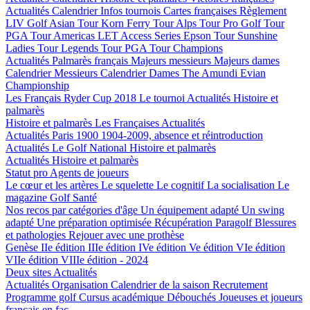
Actualités
Calendrier
Infos tournois
Cartes françaises
Règlement
LIV Golf
Asian Tour
Korn Ferry Tour
Alps Tour
Pro Golf Tour
PGA Tour Americas
LET Access Series
Epson Tour
Sunshine
Ladies Tour
Legends Tour
PGA Tour Champions
Actualités
Palmarès français
Majeurs messieurs
Majeurs dames
Calendrier Messieurs
Calendrier Dames
The Amundi Evian
Championship
Les Français
Ryder Cup 2018
Le tournoi
Actualités
Histoire et
palmarès
Histoire et palmarès
Les Françaises
Actualités
Actualités
Paris 1900
1904-2009, absence et réintroduction
Actualités
Le Golf National
Histoire et palmarès
Actualités
Histoire et palmarès
Statut pro
Agents de joueurs
Le cœur et les artères
Le squelette
Le cognitif
La socialisation
Le
magazine Golf Santé
Nos recos par catégories d'âge
Un équipement adapté
Un swing
adapté
Une préparation optimisée
Récupération
Paragolf
Blessures
et pathologies
Rejouer avec une prothèse
Genèse
IIe édition
IIIe édition
IVe édition
Ve édition
VIe édition
VIIe édition
VIIIe édition - 2024
Deux sites
Actualités
Actualités
Organisation
Calendrier de la saison
Recrutement
Programme golf
Cursus académique
Débouchés
Joueuses et joueurs
français en fac