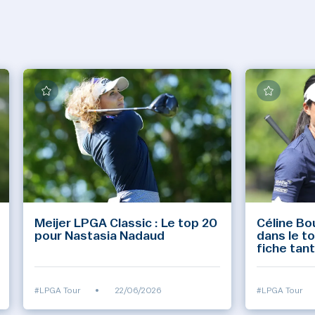
Meijer LPGA Classic : Le top 20
Céline Bou
pour Nastasia Nadaud
dans le to
fiche tant
#LPGA Tour
•
22/06/2026
#LPGA Tour