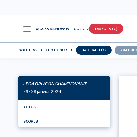
ACCÈS RAPIDES
FFGOLF.TV
DIRECTS (7)
GOLF PRO
LPGA TOUR
ACTUALITÉS
CALENDR
LPGA DRIVE ON CHAMPIONSHIP
25 - 28 janvier 2024
ACTUS
SCORES