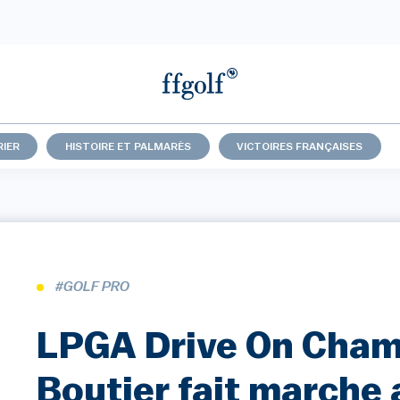
IER
HISTOIRE ET PALMARÈS
VICTOIRES FRANÇAISES
#GOLF PRO
LPGA Drive On Cham
Boutier fait marche 