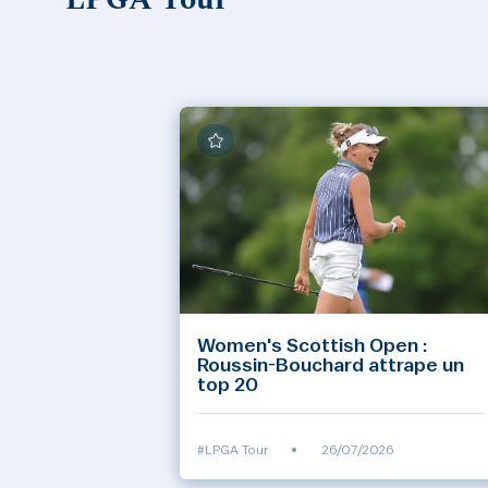
LPGA Tour
Women's Scottish Open :
Roussin-Bouchard attrape un
top 20
#LPGA Tour
•
26/07/2026