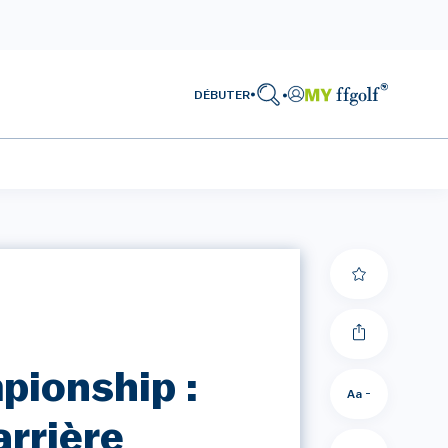
DÉBUTER
pionship :
Aa -
arrière