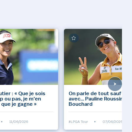
tier : « Que je sois
On parle de tout sauf de 
p ou pas, je m'en
avec… Pauline Roussin-
 que je gagne »
Bouchard
•
11/06/2026
#LPGA Tour
•
07/06/2026