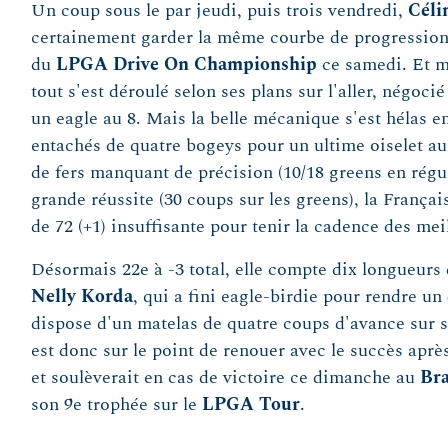
Un coup sous le par jeudi, puis trois vendredi,
Céli
certainement garder la même courbe de progression 
du
LPGA Drive On Championship
ce samedi. Et m
tout s'est déroulé selon ses plans sur l'aller, négoci
un eagle au 8. Mais la belle mécanique s'est hélas en
entachés de quatre bogeys pour un ultime oiselet au
de fers manquant de précision (10/18 greens en régul
grande réussite (30 coups sur les greens), la França
de 72 (+1) insuffisante pour tenir la cadence des mei
Désormais 22e à -3 total, elle compte dix longueurs
Nelly Korda
, qui a fini eagle-birdie pour rendre un
dispose d'un matelas de quatre coups d'avance sur 
est donc sur le point de renouer avec le succès aprè
et soulèverait en cas de victoire ce dimanche au
Br
son 9e trophée sur le
LPGA Tour
.