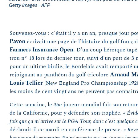
Getty Images - AFP
Souvenez-vous : c'était il y a un an, presque jour p
Pavon
écrivait une page de l'histoire du golf frança
Farmers Insurance Open
. D'un coup héroïque tapé 
trou n° 18 lors du dernier tour, suivi d'un putt de 3
pour un ultime birdie, le Bordelais avait remporté un
rejoignant au panthéon du golf tricolore
Arnaud Ma
Louis Tellier
(New England Pro Championship 1920)
les moins de cent vingt ans ne peuvent pas connaître
Cette semaine, le 36e joueur mondial fait son retour
de la Californie, pour y défendre son trophée.
« Évid
fois que ça m'arrive sur le PGA Tour, donc c'est quelque ch
déclarait-il ce mardi en conférence de presse.
« Reve
beaucoup de souvenirs. En m'entraînant, en jouant les par