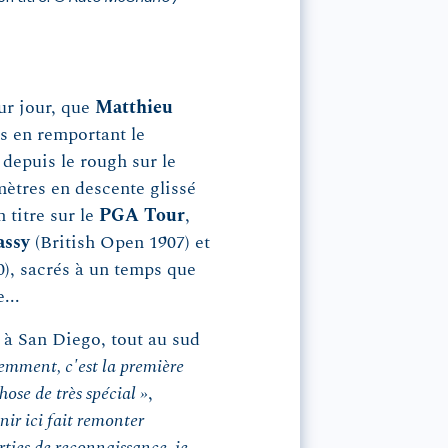
our jour, que
Matthieu
is en remportant le
depuis le rough sur le
 mètres en descente glissé
 titre sur le
PGA Tour
,
ssy
(British Open 1907) et
, sacrés à un temps que
...
 à San Diego, tout au sud
emment, c'est la première
ose de très spécial »
,
nir ici fait remonter
ties de reconnaissance, je