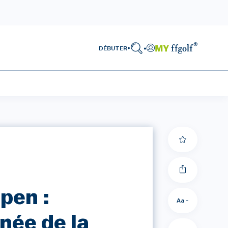
DÉBUTER
pen :
Aa -
née de la