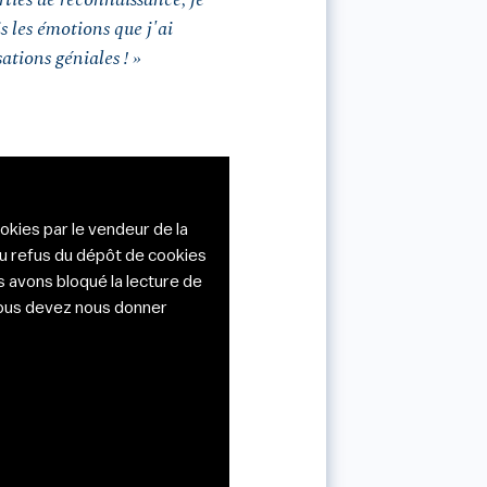
is les émotions que j'ai
ations géniales ! »
okies par le vendeur de la
du refus du dépôt de cookies
s avons bloqué la lecture de
 vous devez nous donner