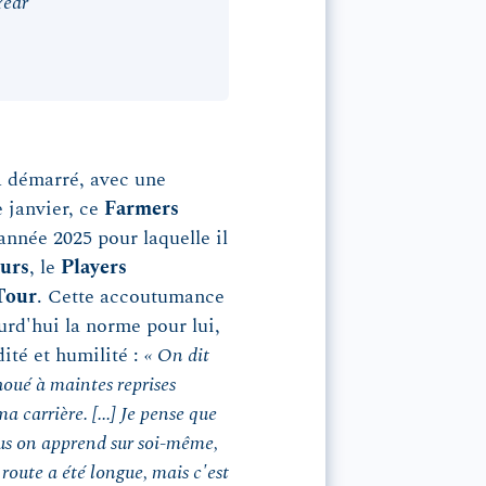
Year
jà démarré, avec une
 janvier, ce
Farmers
nnée 2025 pour laquelle il
urs
, le
Players
Tour
. Cette accoutumance
urd'hui la norme pour lui,
dité et humilité :
« On dit
houé à maintes reprises
 carrière. [...] Je pense que
lus on apprend sur soi-même,
 route a été longue, mais c'est