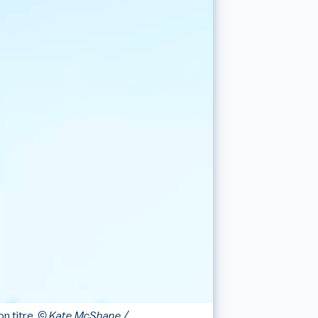
n titre.
© Kate McShane /