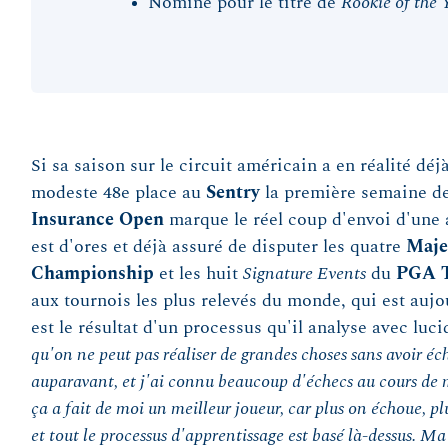
Nominé pour le titre de
Rookie of the 
Si sa saison sur le circuit américain a en réalité dé
modeste 48e place au
Sentry
la première semaine de
Insurance Open
marque le réel coup d'envoi d'une a
est d'ores et déjà assuré de disputer les quatre
Maje
Championship
et les huit
Signature Events
du
PGA 
aux tournois les plus relevés du monde, qui est aujo
est le résultat d'un processus qu'il analyse avec luci
qu'on ne peut pas réaliser de grandes choses sans avoir éc
auparavant, et j'ai connu beaucoup d'échecs au cours de ma
ça a fait de moi un meilleur joueur, car plus on échoue, p
et tout le processus d'apprentissage est basé là-dessus. Ma