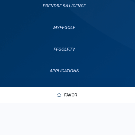
PRENDRE SA LICENCE
MYFFGOLF
FFGOLF.TV
APPLICATIONS
FAVORI
© 2026 ffgolf
Mentions légales
C.G.U
Données personnelles
Politique de gestion des cookies
Gérer les cookies