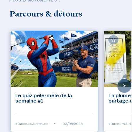
PLUS D'ACTUALITÉS :
Parcours & détours
Le quiz pêle-mêle de la
La plume,
semaine #1
partage d
#Parcours & détours
•
03/08/2026
#Parcours & d