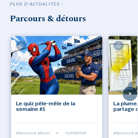
PLUS D'ACTUALITÉS :
Parcours & détours
Le quiz pêle-mêle de la
La plume,
semaine #1
partage d
#Parcours & détours
•
03/08/2026
#Parcours & d