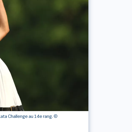
kata Challenge au 14e rang.
©