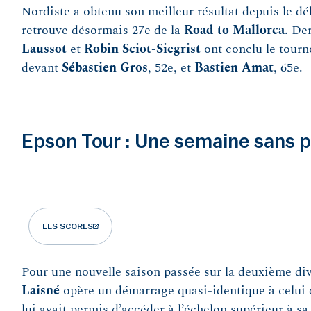
Nordiste a obtenu son meilleur résultat depuis le dé
retrouve désormais 27e de la
Road to Mallorca
. De
Laussot
et
Robin Sciot-Siegrist
ont conclu le tourno
devant
Sébastien
Gros
, 52e, et
Bastien
Amat
, 65e.
Epson Tour : Une semaine sans p
LES SCORES
Pour une nouvelle saison passée sur la deuxième di
Laisné
opère un démarrage quasi-identique à celui d
lui avait permis d’accéder à l’échelon supérieur à sa