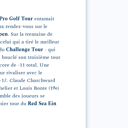
Pro Golf Tour
entamait
ux rendez-vous sur le
pen
. Sur la trentaine de
celui qui a tiré le meilleur
 du
Challenge Tour
- qui
 a bouclé son troisième tour
core de -11 total. Une
r rivaliser avec le
 -17. Claude Churchward
elier et Louis Bonte (19e)
emble des joueurs se
mier tour du
Red Sea Ein