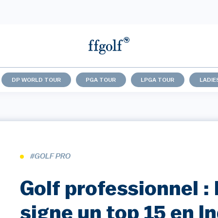
DP WORLD TOUR
PGA TOUR
LPGA TOUR
LADIE
#GOLF PRO
Golf professionnel :
signe un top 15 en I