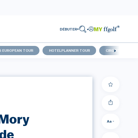
DÉBUTER
S EUROPEAN TOUR
HOTELPLANNER TOUR
CIRCUIT FRANÇAI
 Mory
Aa -
nde