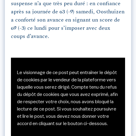
suspense n’a que très peu duré : en confiance
après sa journée de 63 (-9) samedi, Oosthuizen
a conforté son avance en signant un score de
69 (-3) ce lundi pour s’imposer avec deux
coups d’avance.
Le visionnage de ce post peut entraîner le dépôt
de cookies par le vendeur de la plateforme vers
laquelle vous serez dirigé. Compte tenu du refus
du dépôt de cookies que vous avez exprimé, afin
de respecter votre choix, nous avons bloqué la
lecture de ce post. Si vous souhaitez poursuivre
et lire le post, vous devez nous donner votre
accord en cliquant sur le bouton ci-dessous.