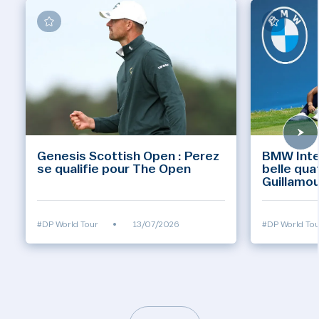
Genesis Scottish Open : Perez
BMW Inte
se qualifie pour The Open
belle qua
Guillamo
#DP World Tour
•
13/07/2026
#DP World Tou