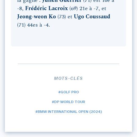
la gagne :
Julien Guerrier
(71) est 16e à
-8,
Frédéric Lacroix
(69) 21e à -7, et
Jeong-weon Ko
(73) et
Ugo Coussaud
(71) 44es à -4.
MOTS-CLÉS
#GOLF PRO
#DP WORLD TOUR
#BMW INTERNATIONAL OPEN (2024)