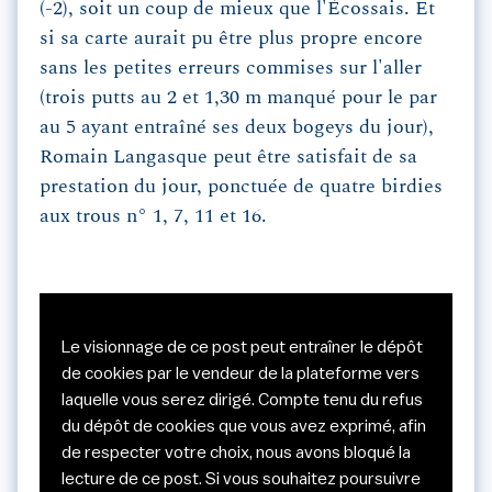
(-2), soit un coup de mieux que l'Écossais. Et
si sa carte aurait pu être plus propre encore
sans les petites erreurs commises sur l'aller
(trois putts au 2 et 1,30 m manqué pour le par
au 5 ayant entraîné ses deux bogeys du jour),
Romain Langasque peut être satisfait de sa
prestation du jour, ponctuée de quatre birdies
aux trous n° 1, 7, 11 et 16.
Le visionnage de ce post peut entraîner le dépôt
de cookies par le vendeur de la plateforme vers
laquelle vous serez dirigé. Compte tenu du refus
du dépôt de cookies que vous avez exprimé, afin
de respecter votre choix, nous avons bloqué la
lecture de ce post. Si vous souhaitez poursuivre