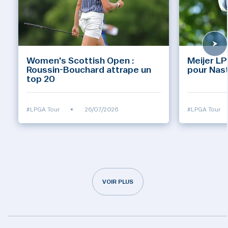
Women's Scottish Open :
Meijer LP
Roussin-Bouchard attrape un
pour Nas
top 20
#LPGA Tour
•
26/07/2026
#LPGA Tour
VOIR PLUS