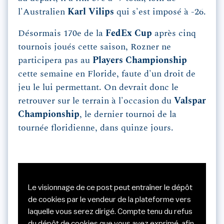
l'Australien
Karl Vilips
qui s'est imposé à -26.
Désormais 170e de la
FedEx Cup
après cinq
tournois joués cette saison, Rozner ne
participera pas au
Players Championship
cette semaine en Floride, faute d'un droit de
jeu le lui permettant. On devrait donc le
retrouver sur le terrain à l'occasion du
Valspar
Championship
, le dernier tournoi de la
tournée floridienne, dans quinze jours.
Le visionnage de ce post peut entraîner le dépôt
de cookies par le vendeur de la plateforme vers
laquelle vous serez dirigé. Compte tenu du refus
du dépôt de cookies que vous avez exprimé, afin