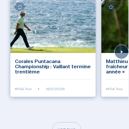
Corales Puntacana
Matthieu 
Championship : Vaillant termine
fraîcheur
trentième
année »
#PGA Tour
•
19/07/2026
#PGA Tour