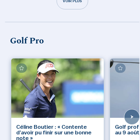
VOIR PLUS
Golf Pro
Céline Boutier : « Contente
Golf prof
d’avoir pu finir sur une bonne
au 9 août
note »