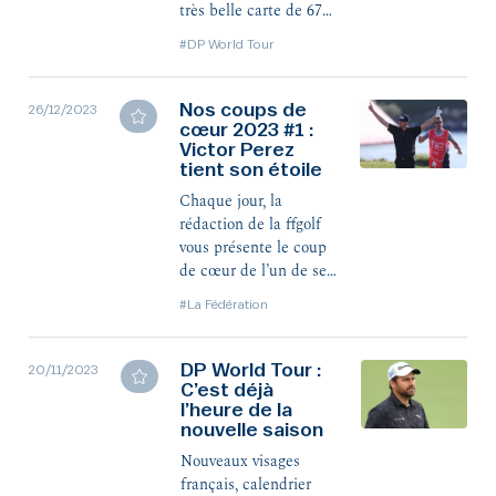
très belle carte de 67
e
(-5), pour une 5
place
#DP World Tour
qui constitue la
meilleure performance
française du jour, à
Nos coups de
26/12/2023
Dubaï. Solide
cœur 2023 #1 :
Victor Perez
également, David
tient son étoile
e
Ravetto est 9
, un coup
derrière.
Chaque jour, la
rédaction de la ffgolf
vous présente le coup
de cœur de l’un de ses
membres. Aujourd’hui,
#La Fédération
la victoire de Victor
Perez à l’Abu Dhabi
HSBC Championship,
DP World Tour :
20/11/2023
par William Lecoq.
C’est déjà
l’heure de la
nouvelle saison
Nouveaux visages
français, calendrier