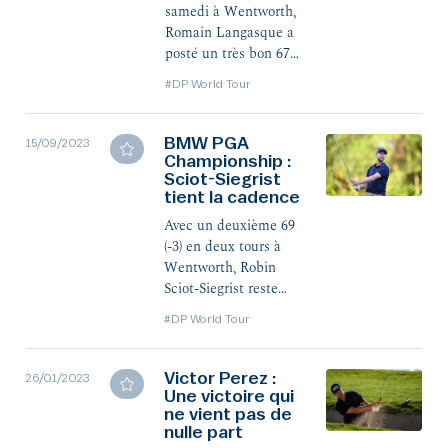
samedi à Wentworth,
Romain Langasque a
posté un très bon 67
(-5) et grappillé 13
#DP World Tour
places. Désormais 17e
à -9, l'Azuréen est à
sept coups de Ludvig
BMW PGA
15/09/2023
Championship :
Åberg.
Sciot-Siegrist
tient la cadence
Avec un deuxième 69
(-3) en deux tours à
Wentworth, Robin
Sciot-Siegrist reste
bien installé dans le
#DP World Tour
peloton de tête, en 16e
position à quatre
coups des leaders.
Victor Perez :
26/01/2023
Une victoire qui
ne vient pas de
nulle part