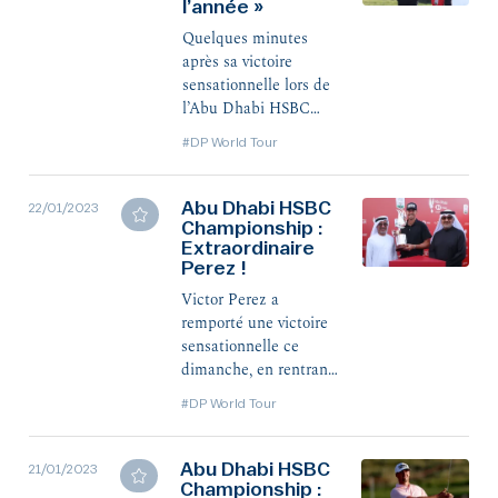
l’année »
qui s’ouvre pour le
Tarbais.
Quelques minutes
après sa victoire
sensationnelle lors de
l’Abu Dhabi HSBC
Championship, Victor
#DP World Tour
Perez est revenu, en
conférence de presse,
sur ce dimanche
Abu Dhabi HSBC
22/01/2023
Championship :
incroyable, et les
Extraordinaire
perspectives que cela
Perez !
peut lui ouvrir cette
saison. Extraits.
Victor Perez a
remporté une victoire
sensationnelle ce
dimanche, en rentrant
notamment une sortie
#DP World Tour
de bunker au 17. Le
Tarbais s’impose pour
la troisième fois sur le
Abu Dhabi HSBC
21/01/2023
Championship :
DP World Tour, et