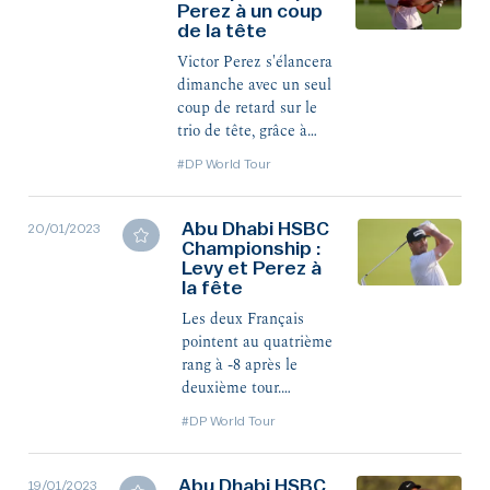
Perez à un coup
surtout pour la
de la tête
première fois en Rolex
Series, où il devient le
Victor Perez s'élancera
premier Français titré.
dimanche avec un seul
Énorme !
coup de retard sur le
trio de tête, grâce à
une bonne carte de 68
#DP World Tour
(-4) lors du troisième
tour. Avec le même
score ce samedi,
Abu Dhabi HSBC
20/01/2023
Antoine Rozner est
Championship :
Levy et Perez à
également toujours
la fête
placé, en 7e position à
deux coups des
Les deux Français
leaders.
pointent au quatrième
rang à -8 après le
deuxième tour.
Alexander Levy a
#DP World Tour
confirmé son retour en
forme avec une
deuxième carte de -4,
Abu Dhabi HSBC
19/01/2023