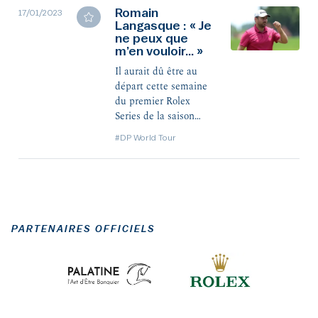
saison à Abou Dhabi,
Romain
17/01/2023
où les ont rejoint
Langasque : « Je
ne peux que
Matthieu Pavon, Julien
m’en vouloir… »
Guerrier, Julien Brun,
Alexander Levy et
Il aurait dû être au
Victor Dubuisson.
départ cette semaine
du premier Rolex
Series de la saison
mais une erreur
#DP World Tour
d’inscription lui barre
la route du Yas Links à
Abou Dhabi. Revenu
pour quelques jours en
France avant de
repartir dans les
PARTENAIRES OFFICIELS
Émirats pour disputer
le Dubai Desert
Classic, Romain
Langasque revient sur
cette mésaventure et
dévoile en même