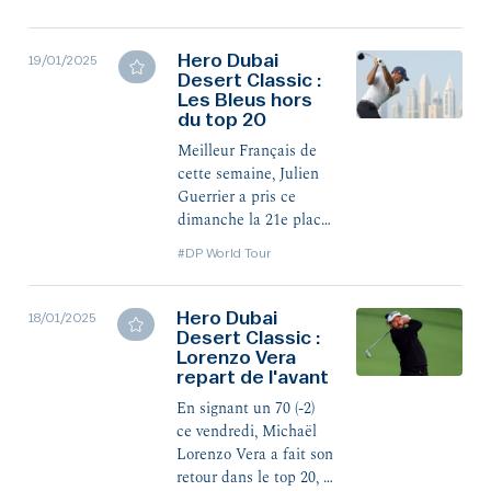
tout à fait allée à son
terme, à Wentworth.
Antoine Rozner est
Hero Dubai
19/01/2025
juste derrière, en 4e
Desert Classic :
Les Bleus hors
position à -6.
du top 20
Meilleur Français de
cette semaine, Julien
Guerrier a pris ce
dimanche la 21e place
finale, à -5 total. La
#DP World Tour
victoire est revenue à
Tyrrell Hatton, qui
reprend seul le titre de
Hero Dubai
18/01/2025
Desert Classic :
joueur le plus titré
Lorenzo Vera
dans l'histoire des
repart de l'avant
Rolex Series.
En signant un 70 (-2)
ce vendredi, Michaël
Lorenzo Vera a fait son
retour dans le top 20, à