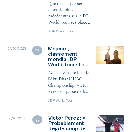
Que ce soit par ses
deux victoires
précédentes sur le DP
World Tour, ses places
d’honneur dans des
#DP World Tour
tournois encore plus
gros ou son sérieux
dans le travail au
Majeurs,
24/01/2023
classement
quotidien, Victor
mondial, DP
Perez a montré sa
World Tour : Les
capacité à briller sur
nouveaux
les grandes scènes.
Avec sa victoire lors de
horizons de
D’où un succès, la
l’Abu Dhabi HSBC
Victor Perez
semaine passée, qui
Championship, Victor
n’a pas étonné grand
Perez est passé de la
monde.
e
e
111
à la 63
place du
#DP World Tour
classement mondial.
Une évolution qui,
surtout si elle se
Victor Perez : «
23/01/2023
poursuit, change le
Probablement
déjà le coup de
paysage de la saison