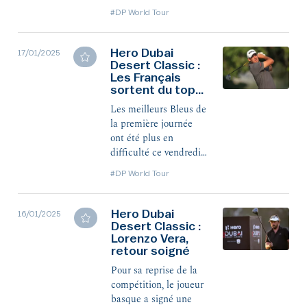
e
la 18
place à -5 total.
#DP World Tour
Julien Guerrier,
deuxième Français le
e
mieux placé, est 31
à
Hero Dubai
17/01/2025
-3.
Desert Classic :
Les Français
sortent du top
10
Les meilleurs Bleus de
la première journée
ont été plus en
difficulté ce vendredi,
reculant au-delà du
#DP World Tour
e
30
rang. Chemin
inverse pour Ugo
Coussaud, qui a gagné
Hero Dubai
16/01/2025
63 places en signant
Desert Classic :
Lorenzo Vera,
une très belle carte de
retour soigné
67 (-5), pour pointer en
e
25
position.
Pour sa reprise de la
compétition, le joueur
basque a signé une