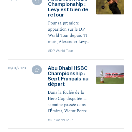
Championship :
tandis que Victor
Levy est bien de
Perez a signé la
retour
meilleure carte du
jour, en -7. Antoine
Pour sa première
Rozner figure un coup
apparition sur le DP
plus loin.
World Tour depuis 11
mois, Alexander Levy a
signé une très belle
#DP World Tour
carte de 68 (-4), pour se
placer au 12e rang à
l’issue du premier tour.
Abu Dhabi HSBC
18/01/2023
Championship :
Antoine Rozner est un
Sept Français au
coup derrière, en 23e
départ
position.
Dans la foulée de la
Hero Cup disputée la
semaine passée dans
l'Émirat, Victor Perez
et Antoine Rozner sont
#DP World Tour
au départ du premier
Rolex Series de la