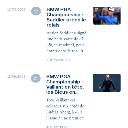
BMW PGA
12/09/2025
Championship :
Saddier prend le
relais
Adrien Saddier a signé
une belle carte de 67
(-5), ce vendredi, pour
entrer dans le top 10 à
Wentworth, à -8 total.
#DP World Tour
Il précède de trois
coups Tom Vaillant et
Martin Couvra.
BMW PGA
11/09/2025
Championship :
Vaillant en tête,
les Bleus en
forme
Tom Vaillant est
coleader aux côtés de
Ludvig Åberg, à -8, à
l'issue d'une première
journée qui n'est pas
#DP World Tour