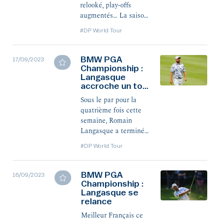
relooké, play-offs
augmentés… La saison
2023-24 du DP World
#DP World Tour
Tour, qui débute dès
cette semaine en
Australie et en Afrique
BMW PGA
17/09/2023
du Sud, présente
Championship :
Langasque
maintes nouveautés.
accroche un top
Tour d’horizon.
15
Sous le par pour la
quatrième fois cette
semaine, Romain
Langasque a terminé
14e du flagship event
#DP World Tour
du DP World Tour
grâce à un ultime 70
(-2). C'est le Néo-
BMW PGA
16/09/2023
Zélandais Ryan Fox
Championship :
Langasque se
qui a triomphé.
relance
Meilleur Français ce