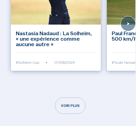
Nastasia Nadaud : La Solheim,
Paul Fran
« une expérience comme
500 km/h 
aucune autre »
#Solheim Cup
•
07/08/2026
#Toute l'actual
VOIR PLUS