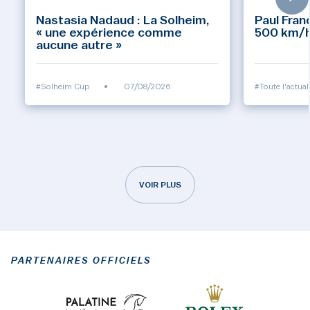
Nastasia Nadaud : La Solheim,
Paul Fran
« une expérience comme
500 km/h 
aucune autre »
#Solheim Cup
•
07/08/2026
#Toute l'actual
VOIR PLUS
PARTENAIRES OFFICIELS