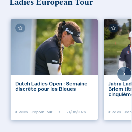
Ladies European Tour
Dutch Ladies Open : Semaine
Jabra Lad
discrète pour les Bleues
Briem tit
cinquièm
#Ladies European Tour
•
21/06/2026
#Ladies Europ