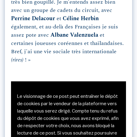
très bien goupillé. Je m'entends assez bien
avec un groupe de cadets du circuit, avec
Perrine Delacour
et
Céline Herbin
également, et au-delà des Françaises je suis
assez pote avec
Albane Valenzuela
et
certaines joueuses coréennes et thaïlandaises.
Bref, j'ai une vie sociale très internationale
(rires)
! »
Le visionnage de ce post peut entraîner le dépôt
de cookies par le vendeur de la plateforme vers
laquelle vous serez dirigé. Compte tenu du refus
du dépôt de cookies que vous avez exprimé, afin
de respecter votre choix, nous avons bloqué la
lecture de ce post. Si vous souhaitez poursuivre