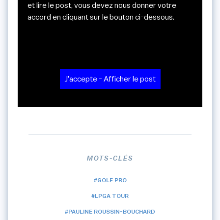
et lire le post, vous devez nous donner votre
accord en cliquant sur le bouton ci-dessous.
J'accepte - Afficher le post
MOTS-CLÉS
#GOLF PRO
#LPGA TOUR
#PAULINE ROUSSIN-BOUCHARD