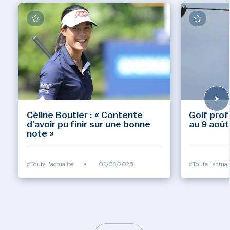
Céline Boutier : « Contente
Golf prof
d’avoir pu finir sur une bonne
au 9 août
note »
#Toute l'actualité
•
05/08/2026
#Toute l'actual