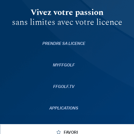
Vivez votre passion
sans limites avec votre licence
PRENDRE SA LICENCE
MYFFGOLF
FFGOLF.TV
APPLICATIONS
FAVORI
© 2026 ffgolf