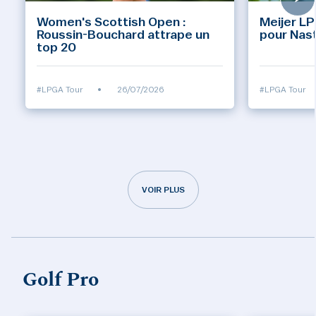
Women's Scottish Open :
Meijer LP
Roussin-Bouchard attrape un
pour Nas
top 20
#LPGA Tour
•
26/07/2026
#LPGA Tour
VOIR PLUS
Golf Pro