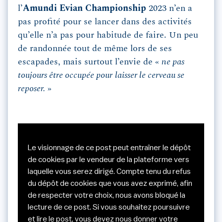
l’
Amundi Evian Championship
2023 n’en a
pas profité pour se lancer dans des activités
qu’elle n’a pas pour habitude de faire. Un peu
de randonnée tout de même lors de ses
escapades, mais surtout l’envie de «
ne pas
toujours être occupée pour
laisser le cerveau se
reposer.
»
Le visionnage de ce post peut entraîner le dépôt
de cookies par le vendeur de la plateforme vers
laquelle vous serez dirigé. Compte tenu du refus
du dépôt de cookies que vous avez exprimé, afin
de respecter votre choix, nous avons bloqué la
lecture de ce post. Si vous souhaitez poursuivre
et lire le post, vous devez nous donner votre