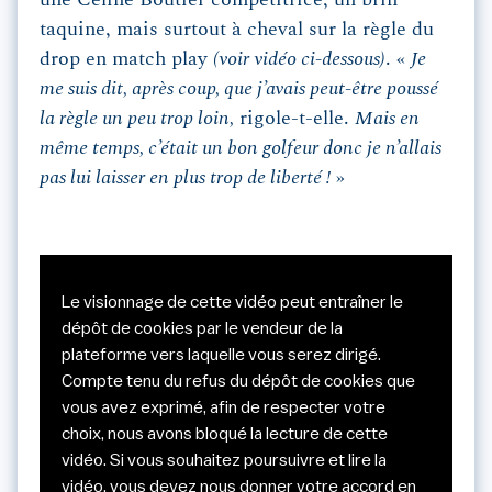
une Céline Boutier compétitrice, un brin
taquine, mais surtout à cheval sur la règle du
drop en match play
(voir vidéo ci-dessous)
. «
Je
me suis dit, après coup, que j’avais peut-être poussé
la règle un peu trop loin,
rigole-t-elle.
Mais en
même temps, c’était un bon golfeur donc je n’allais
pas lui laisser en plus trop de liberté !
»
Le visionnage de cette vidéo peut entraîner le
dépôt de cookies par le vendeur de la
plateforme vers laquelle vous serez dirigé.
Compte tenu du refus du dépôt de cookies que
vous avez exprimé, afin de respecter votre
choix, nous avons bloqué la lecture de cette
vidéo. Si vous souhaitez poursuivre et lire la
vidéo, vous devez nous donner votre accord en