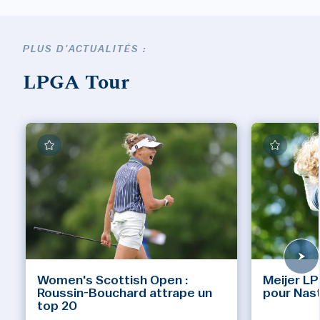
PLUS D'ACTUALITÉS :
LPGA Tour
Women's Scottish Open :
Meijer LP
Roussin-Bouchard attrape un
pour Nas
top 20