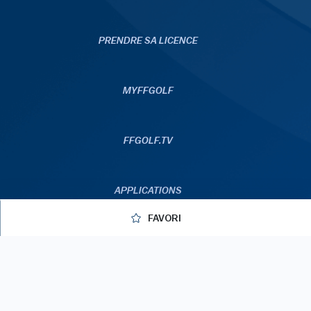
PRENDRE SA LICENCE
MYFFGOLF
FFGOLF.TV
APPLICATIONS
FAVORI
© 2026 ffgolf
Mentions légales
C.G.U
Données personnelles