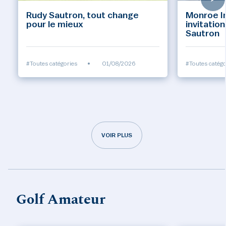
Rudy Sautron, tout change
Monroe Inv
pour le mieux
invitatio
Sautron
#Toutes catégories
•
01/08/2026
#Toutes catégo
VOIR PLUS
Golf Amateur