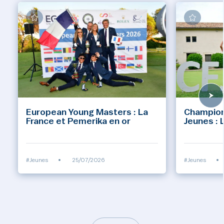
European Young Masters : La
Champion
France et Pemerika en or
Jeunes : 
#Jeunes
•
25/07/2026
#Jeunes
•