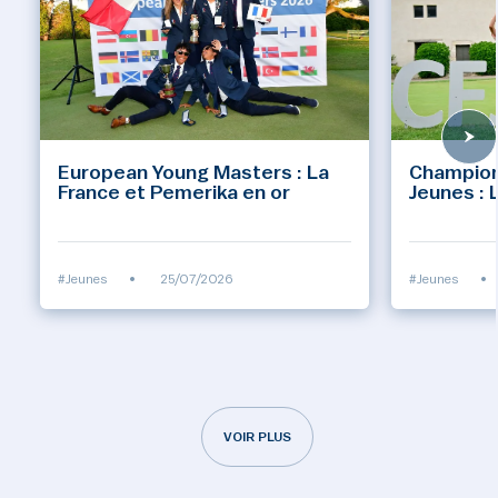
European Young Masters : La
Champion
France et Pemerika en or
Jeunes : 
#Jeunes
•
25/07/2026
#Jeunes
•
VOIR PLUS