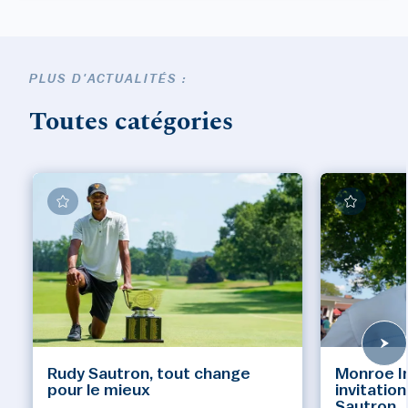
PLUS D'ACTUALITÉS :
Toutes catégories
Rudy Sautron, tout change
Monroe Inv
pour le mieux
invitatio
Sautron