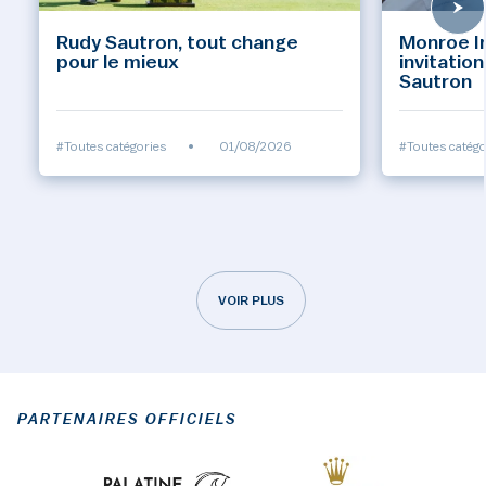
Rudy Sautron, tout change
Monroe Inv
pour le mieux
invitatio
Sautron
#Toutes catégories
•
01/08/2026
#Toutes catégo
VOIR PLUS
PARTENAIRES OFFICIELS