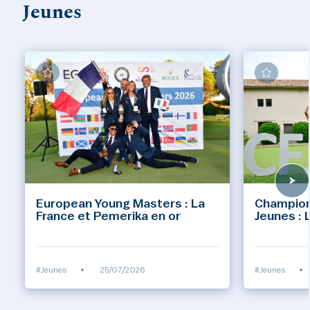
Jeunes
European Young Masters : La
Champion
France et Pemerika en or
Jeunes : 
#Jeunes
•
25/07/2026
#Jeunes
•