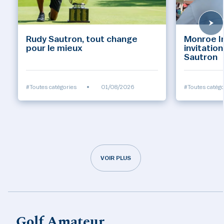
Rudy Sautron, tout change
Monroe Inv
pour le mieux
invitatio
Sautron
#Toutes catégories
•
01/08/2026
#Toutes catégo
VOIR PLUS
Golf Amateur