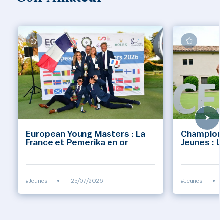
European Young Masters : La
Champion
France et Pemerika en or
Jeunes : 
#Jeunes
•
25/07/2026
#Jeunes
•