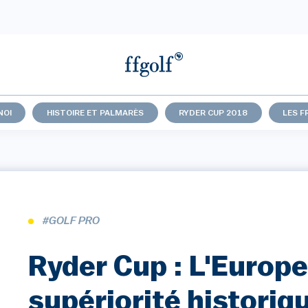
NOI
HISTOIRE ET PALMARÈS
RYDER CUP 2018
LES F
#GOLF PRO
Ryder Cup : L'Europe
supériorité historiq