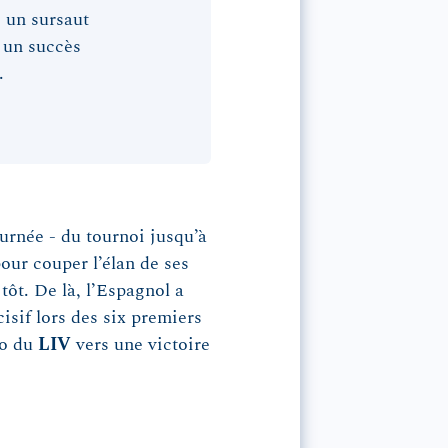
 un sursaut
t un succès
.
ournée - du tournoi jusqu’à
pour couper l’élan de ses
tôt. De là, l’Espagnol a
cisif lors des six premiers
uo du
LIV
vers une victoire