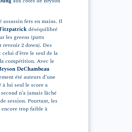
oung
aux côtés de Bryson
é assassin fers en mains. Il
Fitzpatrick
déséquilibré
ur les greens (putts
r revenir 2 down). Des
celui d’être le seul de la
la compétition. Avec le
Bryson
DeChambeau
ement été auteurs d’une
à lui seul le score a
second n’a jamais lâché
de session. Pourtant, les
 encore trop faible à