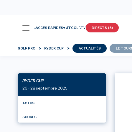
ACCÈS RAPIDES
FFGOLF.TV
DIRECTS (8)
GOLF PRO
RYDER CUP
ACTUALITÉS
LE TOUR
RYDER CUP
26 - 28 septembre 2025
ACTUS
SCORES