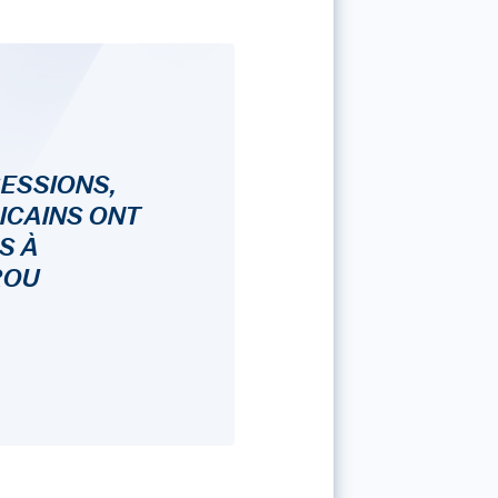
SESSIONS,
RICAINS ONT
S À
ROU