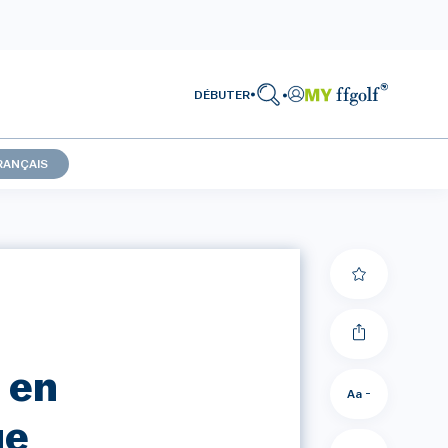
DÉBUTER
RANÇAIS
 en
Aa -
ue