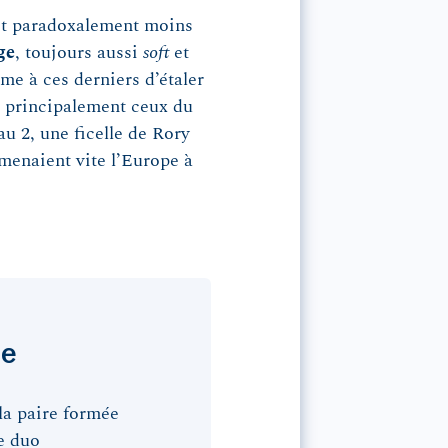
it paradoxalement moins
ge
, toujours aussi
soft
et
me à ces derniers d’étaler
, principalement ceux du
au 2, une ficelle de Rory
amenaient vite l’Europe à
se
 la paire formée
e duo