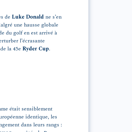
es de
Luke
Donald
ne s’en
Malgré une hausse globale
e du golf en est arrivé à
rturber l’écrasante
 de la 45e
Ryder Cup
.
mme était sensiblement
européenne identique, les
ngement dans leurs rangs :