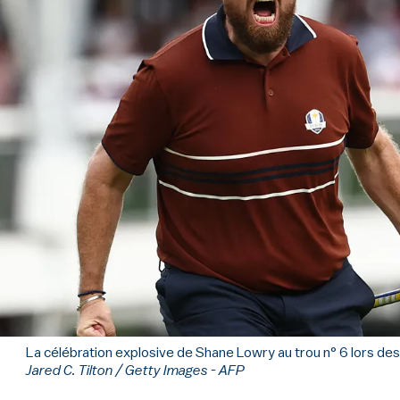
La célébration explosive de Shane Lowry au trou n° 6 lors de
Jared C. Tilton / Getty Images - AFP