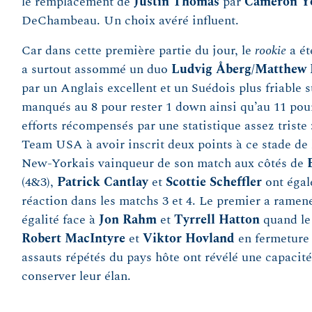
le remplacement de
Justin
Thomas
par
Cameron
Y
DeChambeau. Un choix avéré influent.
Car dans cette première partie du jour, le
rookie
a ét
a surtout assommé un duo
Ludvig
Åberg
/
Matthew
par un Anglais excellent et un Suédois plus friable s
manqués au 8 pour rester 1 down ainsi qu’au 11 pou
efforts récompensés par une statistique assez triste : 
Team USA à avoir inscrit deux points à ce stade de 
New-Yorkais vainqueur de son match aux côtés de
(4&3),
Patrick
Cantlay
et
Scottie
Scheffler
ont égal
réaction dans les matchs 3 et 4. Le premier a ramené 
égalité face à
Jon Rahm
et
Tyrrell Hatton
quand le 
Robert MacIntyre
et
Viktor Hovland
en fermeture 
assauts répétés du pays hôte ont révélé une capacité
conserver leur élan.