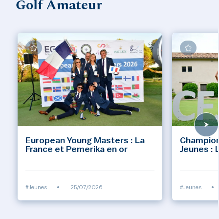
Golf Amateur
European Young Masters : La
Champion
France et Pemerika en or
Jeunes : 
#Jeunes
•
25/07/2026
#Jeunes
•