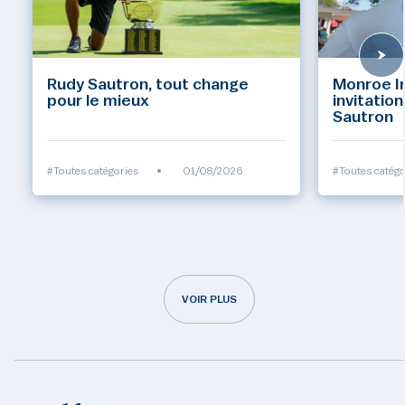
Rudy Sautron, tout change
Monroe Inv
pour le mieux
invitatio
Sautron
#Toutes catégories
•
01/08/2026
#Toutes catégo
VOIR PLUS